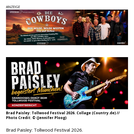
ANZEIGE
pez veröffentlicht neue Single „Late Night
Talks“ – eine Hymne auf unvergessliche
Sommernächte
Randy Travis veröffentlicht mit „I Don’t Care“
einen weiteren Schatz aus dem Archiv
Ben Gallaher kehrt zu seinen Wurzeln zurück –
„Taylor Gold“ zeigt die Kraft der Akustik
Brad Paisley: Tollwood Festival 2026. Collage (Country.de) //
Photo Credit: © (Jennifer Ploog)
Brad Paisley: Tollwood Festival 2026.