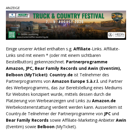
ANZEIGE
Einige unserer Artikel enthalten s.g.
Affiliate
-Links. Affiliate-
Links sind mit einem * (oder mit einem sichtbaren
Bestellbutton) gekennzeichnet.
Partnerprogramme
Amazon, JPC, Bear Family Records und Awin (Eventim),
Belboon (MyTicket)
:
Country.de
ist Teilnehmer des
Partnerprogramms von
Amazon Europe S.à.r.l.
und Partner
des Werbeprogramms, das zur Bereitstellung eines Mediums
für Websites konzipiert wurde, mittels dessen durch die
Platzierung von Werbeanzeigen und Links zu
Amazon.de
Werbekostenerstattung verdient werden kann. Ausserdem ist
Country.de Teilnehmer der Partnerprogramme von
JPC
und
Bear Family Records
sowie Affiliate-Marketing-Anbieter
Awin
(Eventim) sowie
Belboon
(MyTicket).