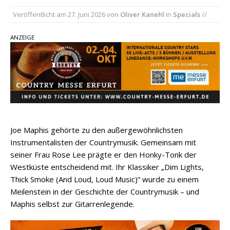
Carly Pearce hinterfragt den ständigen
Veröffentlicht am
27. Juni 2026
von
Oliver Kanehl
in
Specials
//
Vergleich mit anderen
Ella Langley schreibt Musikgeschichte:
ANZEIGE
„Choosin‘ Texas“ gehört zu den größten Hits
aller Zeiten
pez veröffentlicht neue Single „Late Night
Talks“ – eine Hymne auf unvergessliche
Sommernächte
Joe Maphis gehörte zu den außergewöhnlichsten
Instrumentalisten der Countrymusik. Gemeinsam mit
seiner Frau Rose Lee prägte er den Honky-Tonk der
Westküste entscheidend mit. Ihr Klassiker „Dim Lights,
Thick Smoke (And Loud, Loud Music)“ wurde zu einem
Meilenstein in der Geschichte der Countrymusik – und
Maphis selbst zur Gitarrenlegende.