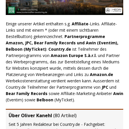
Einige unserer Artikel enthalten s.g.
Affiliate
-Links. Affiliate-
Links sind mit einem * (oder mit einem sichtbaren
Bestellbutton) gekennzeichnet.
Partnerprogramme
Amazon, JPC, Bear Family Records und Awin (Eventim),
Belboon (MyTicket)
:
Country.de
ist Teilnehmer des
Partnerprogramms von
Amazon Europe S.à.r.l.
und Partner
des Werbeprogramms, das zur Bereitstellung eines Mediums
für Websites konzipiert wurde, mittels dessen durch die
Platzierung von Werbeanzeigen und Links zu
Amazon.de
Werbekostenerstattung verdient werden kann. Ausserdem ist
Country.de Teilnehmer der Partnerprogramme von
JPC
und
Bear Family Records
sowie Affiliate-Marketing-Anbieter
Awin
(Eventim) sowie
Belboon
(MyTicket).
Über Oliver Kanehl
(
80 Artikel
)
Seit 5 Jahren Redakteur bei Country.de - Fachgebiet: