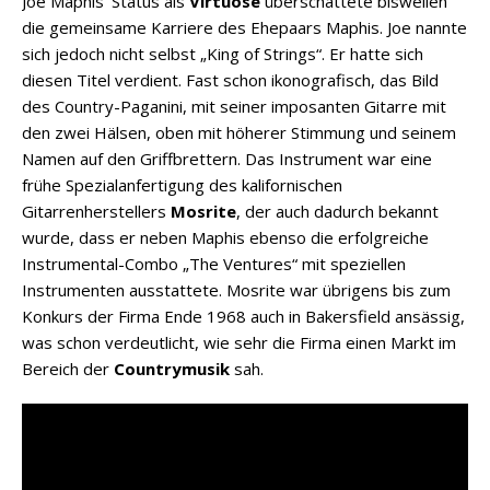
Joe Maphis‘ Status als
Virtuose
überschattete bisweilen
die gemeinsame Karriere des Ehepaars Maphis. Joe nannte
sich jedoch nicht selbst „King of Strings“. Er hatte sich
diesen Titel verdient. Fast schon ikonografisch, das Bild
des Country-Paganini, mit seiner imposanten Gitarre mit
den zwei Hälsen, oben mit höherer Stimmung und seinem
Namen auf den Griffbrettern. Das Instrument war eine
frühe Spezialanfertigung des kalifornischen
Gitarrenherstellers
Mosrite
, der auch dadurch bekannt
wurde, dass er neben Maphis ebenso die erfolgreiche
Instrumental-Combo „The Ventures“ mit speziellen
Instrumenten ausstattete. Mosrite war übrigens bis zum
Konkurs der Firma Ende 1968 auch in Bakersfield ansässig,
was schon verdeutlicht, wie sehr die Firma einen Markt im
Bereich der
Countrymusik
sah.