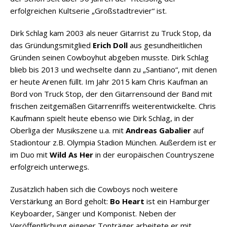
erfolgreichen Kultserie „Großstadtrevier“ ist.
Dirk Schlag kam 2003 als neuer Gitarrist zu Truck Stop, da
das Gründungsmitglied
Erich Doll
aus gesundheitlichen
Gründen seinen Cowboyhut abgeben musste. Dirk Schlag
blieb bis 2013 und wechselte dann zu „Santiano“, mit denen
er heute Arenen füllt. Im Jahr 2015 kam Chris Kaufman an
Bord von Truck Stop, der den Gitarrensound der Band mit
frischen zeitgemäßen Gitarrenriffs weiterentwickelte. Chris
Kaufmann spielt heute ebenso wie Dirk Schlag, in der
Oberliga der Musikszene u.a. mit
Andreas Gabalier
auf
Stadiontour z.B. Olympia Stadion München. Außerdem ist er
im Duo mit
Wild As Her
in der europäischen Countryszene
erfolgreich unterwegs.
Zusätzlich haben sich die Cowboys noch weitere
Verstärkung an Bord geholt:
Bo Heart
ist ein Hamburger
Keyboarder, Sänger und Komponist. Neben der
Veröffentlichung eigener Tonträger arbeitete er mit