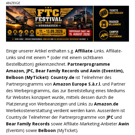
ANZEIGE
Einige unserer Artikel enthalten s.g.
Affiliate
-Links. Affiliate-
Links sind mit einem * (oder mit einem sichtbaren
Bestellbutton) gekennzeichnet.
Partnerprogramme
Amazon, JPC, Bear Family Records und Awin (Eventim),
Belboon (MyTicket)
:
Country.de
ist Teilnehmer des
Partnerprogramms von
Amazon Europe S.à.r.l.
und Partner
des Werbeprogramms, das zur Bereitstellung eines Mediums
für Websites konzipiert wurde, mittels dessen durch die
Platzierung von Werbeanzeigen und Links zu
Amazon.de
Werbekostenerstattung verdient werden kann. Ausserdem ist
Country.de Teilnehmer der Partnerprogramme von
JPC
und
Bear Family Records
sowie Affiliate-Marketing-Anbieter
Awin
(Eventim) sowie
Belboon
(MyTicket).