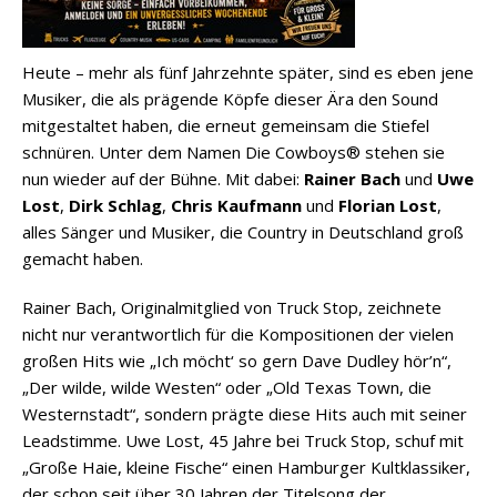
Heute – mehr als fünf Jahrzehnte später, sind es eben jene
Musiker, die als prägende Köpfe dieser Ära den Sound
mitgestaltet haben, die erneut gemeinsam die Stiefel
schnüren. Unter dem Namen Die Cowboys® stehen sie
nun wieder auf der Bühne. Mit dabei:
Rainer Bach
und
Uwe
Lost
,
Dirk Schlag
,
Chris Kaufmann
und
Florian Lost
,
alles Sänger und Musiker, die Country in Deutschland groß
gemacht haben.
Rainer Bach, Originalmitglied von Truck Stop, zeichnete
nicht nur verantwortlich für die Kompositionen der vielen
großen Hits wie „Ich möcht‘ so gern Dave Dudley hör’n“,
„Der wilde, wilde Westen“ oder „Old Texas Town, die
Westernstadt“, sondern prägte diese Hits auch mit seiner
Leadstimme. Uwe Lost, 45 Jahre bei Truck Stop, schuf mit
„Große Haie, kleine Fische“ einen Hamburger Kultklassiker,
der schon seit über 30 Jahren der Titelsong der