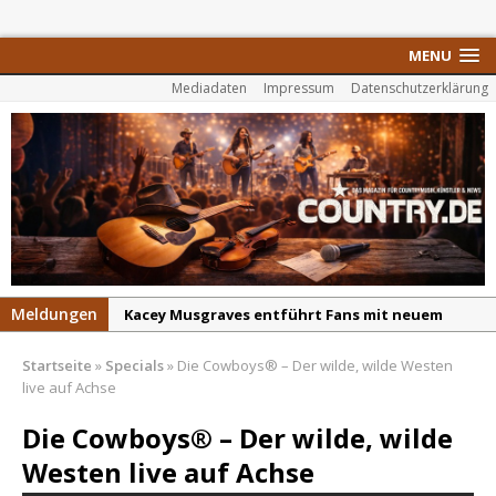
MENU
Mediadaten
Impressum
Datenschutzerklärung
Meldungen
Kacey Musgraves entführt Fans mit neuem
Video zu „Mexico Honey“
Startseite
»
Specials
»
Die Cowboys® – Der wilde, wilde Westen
Carter Faith mit brandneuem Musikvideo zu
live auf Achse
„Pearl Handled Pistol“
Die Cowboys® – Der wilde, wilde
Son Volt – „Sound Signal Serenades“ erscheint
Westen live auf Achse
am 28. August