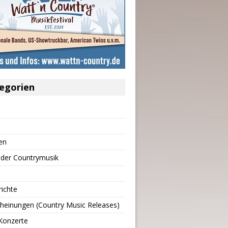
egorien
en
 der Countrymusik
richte
heinungen (Country Music Releases)
Konzerte