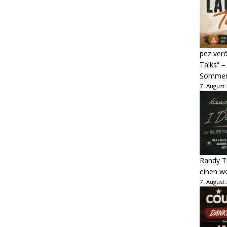
pez verö
Talks“ –
Sommer
7. August
Randy Tr
einen w
7. August