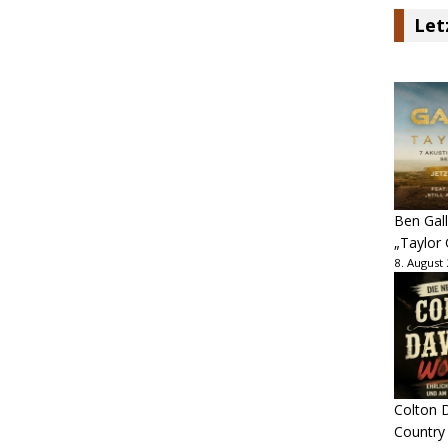
Let
Ben Gall
„Taylor 
8. August
Colton D
Country