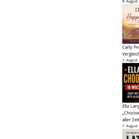
8. August
Carly Pe
Vergleic
7. August
Ella Lan
„Choosin
aller Zei
7. August