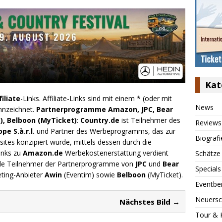
Kat
filiate
-Links. Affiliate-Links sind mit einem * (oder mit
News
nnzeichnet.
Partnerprogramme Amazon, JPC, Bear
), Belboon (MyTicket)
:
Country.de
ist Teilnehmer des
Reviews
e S.à.r.l.
und Partner des Werbeprogramms, das zur
Biografi
ites konzipiert wurde, mittels dessen durch die
inks zu
Amazon.de
Werbekostenerstattung verdient
Schätze
.de Teilnehmer der Partnerprogramme von
JPC
und
Bear
Specials
eting-Anbieter
Awin
(Eventim) sowie
Belboon
(MyTicket).
Eventbe
Neuersc
Nächstes Bild →
Tour & 