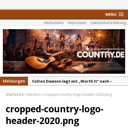
MENU
Mediadaten
Impressum
Datenschutzerklärung
Meldungen
Colton Dawson legt mit „Worth It“ nach –
Country mit Herz und Humor
Startseite
»
Medien
»
cropped-country-logo-header-2020.png
Carly Pearce hinterfragt den ständigen
Vergleich mit anderen
cropped-country-logo-
Ella Langley schreibt Musikgeschichte:
header-2020.png
„Choosin‘ Texas“ gehört zu den größten Hits
aller Zeiten