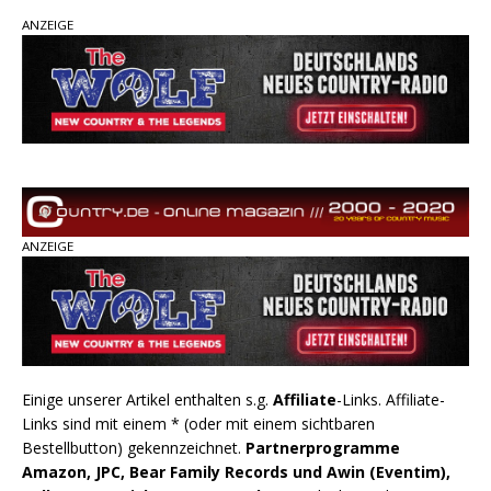
ANZEIGE
pez veröffentlicht neue Single „Late Night
Talks“ – eine Hymne auf unvergessliche
Sommernächte
Randy Travis veröffentlicht mit „I Don’t Care“
einen weiteren Schatz aus dem Archiv
Ben Gallaher kehrt zu seinen Wurzeln zurück –
„Taylor Gold“ zeigt die Kraft der Akustik
ANZEIGE
Einige unserer Artikel enthalten s.g.
Affiliate
-Links. Affiliate-
Links sind mit einem * (oder mit einem sichtbaren
Bestellbutton) gekennzeichnet.
Partnerprogramme
Amazon, JPC, Bear Family Records und Awin (Eventim),