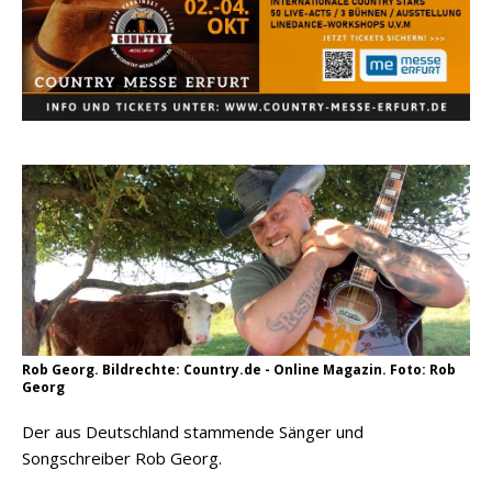
pez veröffentlicht neue Single „Late Night
Talks“ – eine Hymne auf unvergessliche
Sommernächte
Randy Travis veröffentlicht mit „I Don’t Care“
einen weiteren Schatz aus dem Archiv
Ben Gallaher kehrt zu seinen Wurzeln zurück –
„Taylor Gold“ zeigt die Kraft der Akustik
Rob Georg. Bildrechte: Country.de - Online Magazin. Foto: Rob
Georg
Der aus Deutschland stammende Sänger und
Songschreiber Rob Georg.