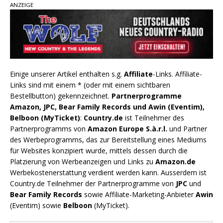
ANZEIGE
Einige unserer Artikel enthalten s.g.
Affiliate
-Links. Affiliate-
Links sind mit einem * (oder mit einem sichtbaren
Bestellbutton) gekennzeichnet.
Partnerprogramme
Amazon, JPC, Bear Family Records und Awin (Eventim),
Belboon (MyTicket)
:
Country.de
ist Teilnehmer des
Partnerprogramms von
Amazon Europe S.à.r.l.
und Partner
des Werbeprogramms, das zur Bereitstellung eines Mediums
für Websites konzipiert wurde, mittels dessen durch die
Platzierung von Werbeanzeigen und Links zu
Amazon.de
Werbekostenerstattung verdient werden kann. Ausserdem ist
Country.de Teilnehmer der Partnerprogramme von
JPC
und
Bear Family Records
sowie Affiliate-Marketing-Anbieter
Awin
(Eventim) sowie
Belboon
(MyTicket).