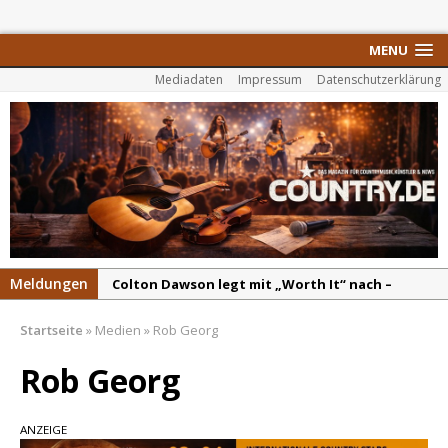
MENU
Mediadaten
Impressum
Datenschutzerklärung
Meldungen
Colton Dawson legt mit „Worth It“ nach –
Country mit Herz und Humor
Startseite
»
Medien
»
Rob Georg
Carly Pearce hinterfragt den ständigen
Vergleich mit anderen
Rob Georg
Ella Langley schreibt Musikgeschichte:
„Choosin‘ Texas“ gehört zu den größten Hits
ANZEIGE
aller Zeiten