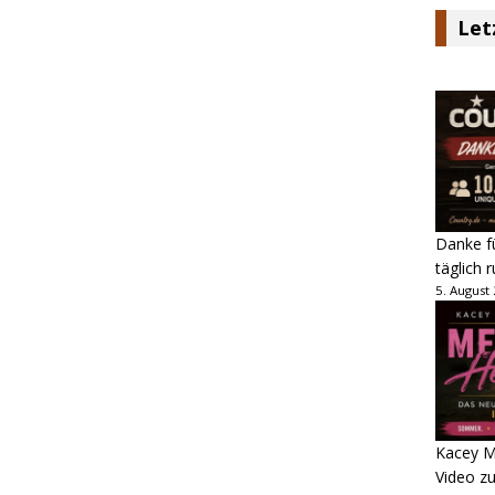
Let
Danke fü
täglich 
5. August
Kacey M
Video z