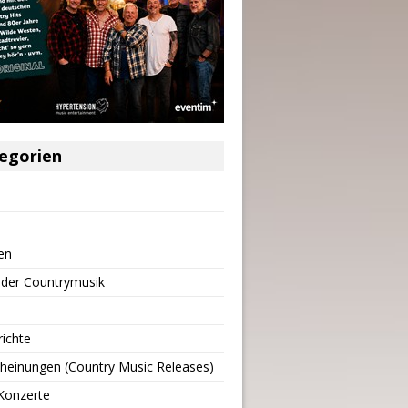
egorien
en
 der Countrymusik
richte
heinungen (Country Music Releases)
Konzerte