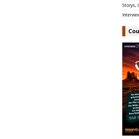
Storys,
Intervie
Cou