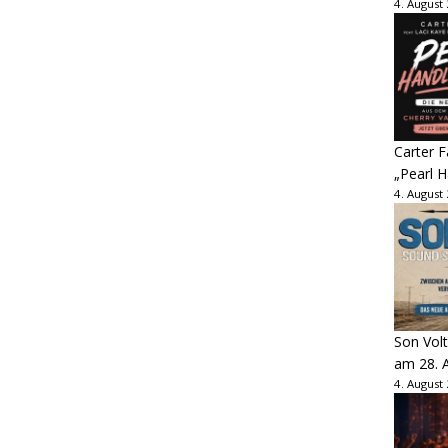
4. August
Carter 
„Pearl H
4. August
Son Volt
am 28. 
4. August