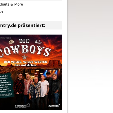
 Charts & More
ws
ntry.de präsentiert: