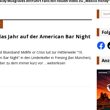
acey Musgraves entführt Fans mit neuem Video zu „Mexico Honey“
arter Faith mit brandneuem Musikvideo zu „Pearl Handled Pistol“
Such
on Volt – „Sound Signal Serenades“ erscheint am 28. August
t
ountry Music Hot News – 2. August 2026: Dolly Parton, Bill Anders
s Johnson & The Hollywood Hillbillies kündigen neues Album mit „
Fol
das Jahr auf der American Bar Night
anke für Euer Vertrauen: Country.de erreicht täglich rund 10.000 L
 Bluesband Midlife or Crisis lud zur mittlerweile “10.
 Bar Night“ in den Lindenkeller in Freising (bei München).
Anz
ber zu dem immer kurz vor
... weiterlesen