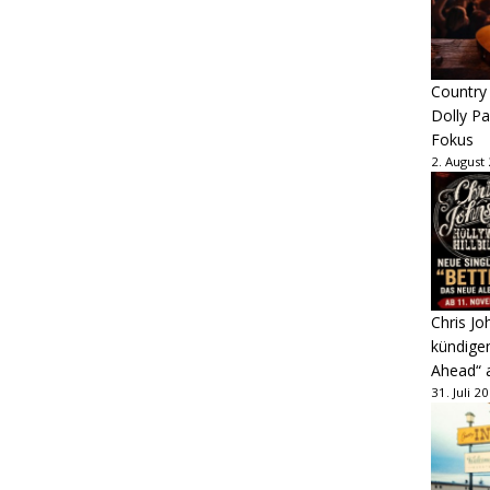
Country
Dolly P
Fokus
2. August
Chris Jo
kündige
Ahead“ 
31. Juli 2