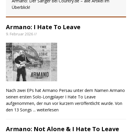
Armano: Der Sänger bei Country.de – alle Artikel im
Überblick!
pez veröffentlicht neue Single „Late Night
Talks“ – eine Hymne auf unvergessliche
Sommernächte
Armano: I Hate To Leave
Randy Travis veröffentlicht mit „I Don’t Care“
9. Februar 2026 //
einen weiteren Schatz aus dem Archiv
Ben Gallaher kehrt zu seinen Wurzeln zurück –
„Taylor Gold“ zeigt die Kraft der Akustik
Nach zwei EPs hat Armano Persau unter dem Namen Armano
seinen ersten Solo-Longplayer I Hate To Leave
aufgenommen, der nun vor kurzem veröffentlicht wurde. Von
den 13 Songs
... weiterlesen
Armano: Not Alone & I Hate To Leave