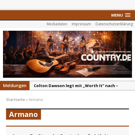
MENU
Mediadaten
Impressum
Datenschutzerklärung
Meldungen
Colton Dawson legt mit „Worth It“ nach –
Country mit Herz und Humor
Startseite
»
Armano
Carly Pearce hinterfragt den ständigen
Vergleich mit anderen
Armano
Ella Langley schreibt Musikgeschichte:
„Choosin‘ Texas“ gehört zu den größten Hits
aller Zeiten