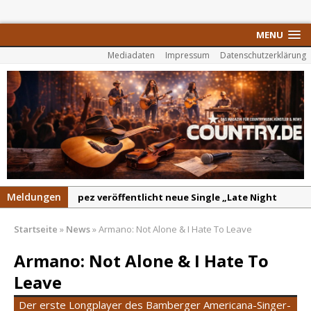
MENU
Mediadaten
Impressum
Datenschutzerklärung
Meldungen
pez veröffentlicht neue Single „Late Night
Talks“ – eine Hymne auf unvergessliche
Startseite
»
News
»
Armano: Not Alone & I Hate To Leave
Sommernächte
Randy Travis veröffentlicht mit „I Don’t Care“
Armano: Not Alone & I Hate To
einen weiteren Schatz aus dem Archiv
Leave
Danke für Euer Vertrauen: Country.de erreicht
Der erste Longplayer des Bamberger Americana-Singer-
täglich rund 10.000 Leser