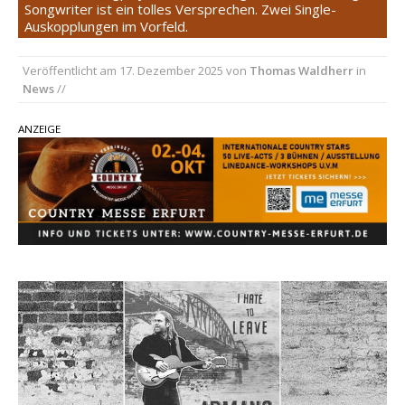
Songwriter ist ein tolles Versprechen. Zwei Single-
Auskopplungen im Vorfeld.
Kacey Musgraves entführt Fans mit neuem
Video zu „Mexico Honey“
Veröffentlicht am
17. Dezember 2025
von
Thomas Waldherr
in
Carter Faith mit brandneuem Musikvideo zu
News
//
„Pearl Handled Pistol“
Ella Langley schreibt Musikgeschichte:
ANZEIGE
„Choosin‘ Texas“ gehört zu den größten Hits
aller Zeiten