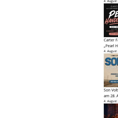
4. August
Carter 
„Pearl H
4. August
Son Volt
am 28. 
4. August