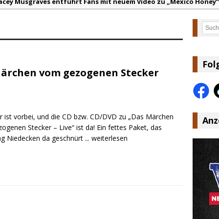
acey Musgraves entführt Fans mit neuem Video zu „Mexico Honey“
arter Faith mit brandneuem Musikvideo zu „Pearl Handled Pistol“
Such
on Volt – „Sound Signal Serenades“ erscheint am 28. August
ountry Music Hot News – 2. August 2026: Dolly Parton, Bill Anders
s Johnson & The Hollywood Hillbillies kündigen neues Album mit „
Fol
Märchen vom gezogenen Stecker
anke für Euer Vertrauen: Country.de erreicht täglich rund 10.000 L
r ist vorbei, und die CD bzw. CD/DVD zu „Das Märchen
Anz
genen Stecker – Live“ ist da! Ein fettes Paket, das
g Niedecken da geschnürt
... weiterlesen