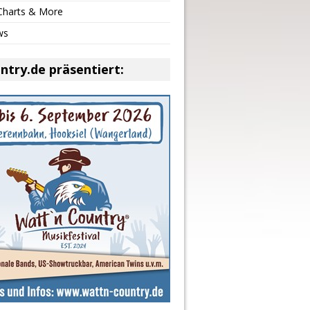
 Charts & More
ws
ntry.de präsentiert: