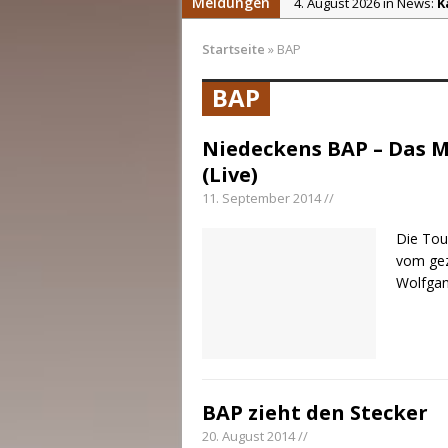
Meldungen
4. August 2026 in News:
K
4. August 2026 in News:
C
Startseite
»
BAP
4. August 2026 in News:
S
BAP
2. August 2026 in News:
C
31. Juli 2026 in News:
Chri
Niedeckens BAP – Das 
5. August 2026 in News:
D
(Live)
11. September 2014 //
Die Tou
vom gezo
Wolfgan
BAP zieht den Stecker
20. August 2014 //