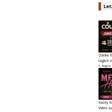
Let
Danke fü
täglich 
5. August
Kacey M
Video z