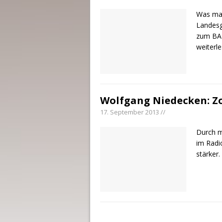
Was mac
Landesg
zum BAP
weiterl
Wolfgang Niedecken: Z
17. September 2013 //
Durch m
im Radi
stärker.