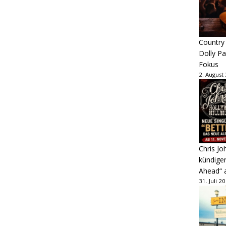
Country
Dolly P
Fokus
2. August
Chris Jo
kündige
Ahead“ 
31. Juli 2