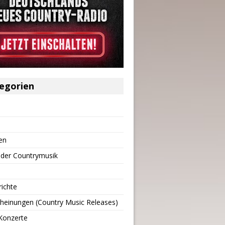
egorien
en
 der Countrymusik
richte
heinungen (Country Music Releases)
Konzerte