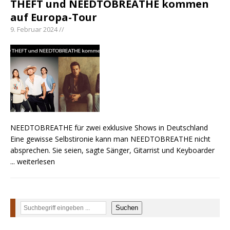
THEFT und NEEDTOBREATHE kommen
auf Europa-Tour
pez veröffentlicht neue Single „Late Night
Talks“ – eine Hymne auf unvergessliche
9. Februar 2024 //
Sommernächte
Randy Travis veröffentlicht mit „I Don’t Care“
einen weiteren Schatz aus dem Archiv
Ben Gallaher kehrt zu seinen Wurzeln zurück –
„Taylor Gold“ zeigt die Kraft der Akustik
NEEDTOBREATHE für zwei exklusive Shows in Deutschland
Eine gewisse Selbstironie kann man NEEDTOBREATHE nicht
absprechen. Sie seien, sagte Sänger, Gitarrist und Keyboarder
... weiterlesen
Suchen
Suchen