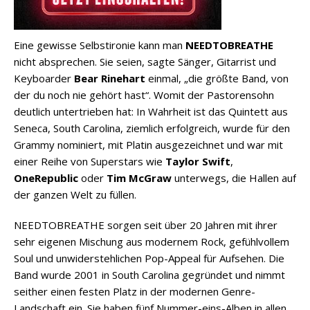
Eine gewisse Selbstironie kann man
NEEDTOBREATHE
nicht absprechen. Sie seien, sagte Sänger, Gitarrist und
Keyboarder
Bear Rinehart
einmal, „die größte Band, von
der du noch nie gehört hast“. Womit der Pastorensohn
deutlich untertrieben hat: In Wahrheit ist das Quintett aus
Seneca, South Carolina, ziemlich erfolgreich, wurde für den
Grammy nominiert, mit Platin ausgezeichnet und war mit
einer Reihe von Superstars wie
Taylor Swift
,
OneRepublic
oder
Tim McGraw
unterwegs, die Hallen auf
der ganzen Welt zu füllen.
NEEDTOBREATHE sorgen seit über 20 Jahren mit ihrer
sehr eigenen Mischung aus modernem Rock, gefühlvollem
Soul und unwiderstehlichen Pop-Appeal für Aufsehen. Die
Band wurde 2001 in South Carolina gegründet und nimmt
seither einen festen Platz in der modernen Genre-
Landschaft ein. Sie haben fünf Nummer-eins-Alben in allen