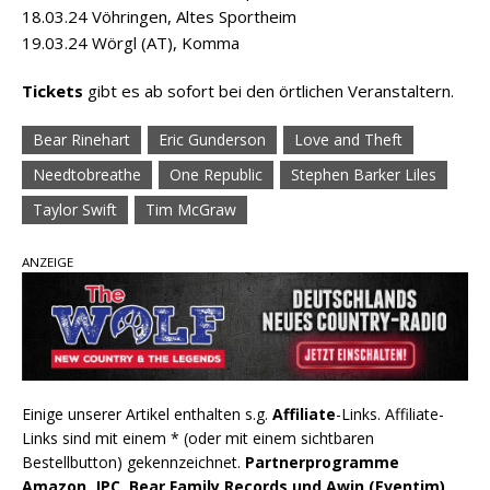
18.03.24 Vöhringen, Altes Sportheim
19.03.24 Wörgl (AT), Komma
Tickets
gibt es ab sofort bei den örtlichen Veranstaltern.
Bear Rinehart
Eric Gunderson
Love and Theft
Needtobreathe
One Republic
Stephen Barker Liles
Taylor Swift
Tim McGraw
ANZEIGE
Einige unserer Artikel enthalten s.g.
Affiliate
-Links. Affiliate-
Links sind mit einem * (oder mit einem sichtbaren
Bestellbutton) gekennzeichnet.
Partnerprogramme
Amazon, JPC, Bear Family Records und Awin (Eventim),