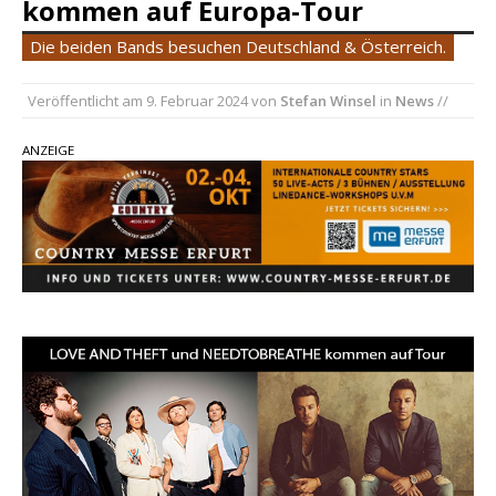
kommen auf Europa-Tour
pez veröffentlicht neue Single „Late Night
Die beiden Bands besuchen Deutschland & Österreich.
Talks“ – eine Hymne auf unvergessliche
Sommernächte
Veröffentlicht am
9. Februar 2024
von
Stefan Winsel
in
News
//
Randy Travis veröffentlicht mit „I Don’t Care“
ANZEIGE
einen weiteren Schatz aus dem Archiv
Ben Gallaher kehrt zu seinen Wurzeln zurück –
„Taylor Gold“ zeigt die Kraft der Akustik