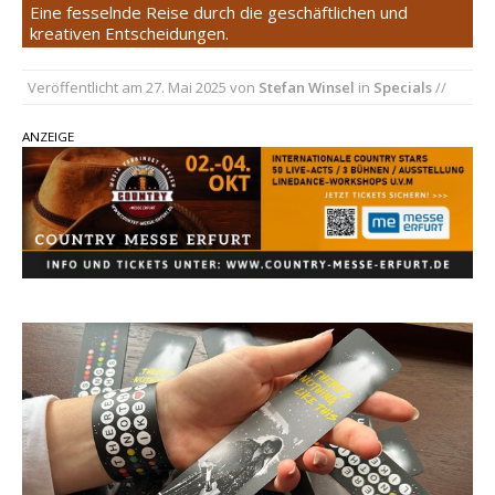
Eine fesselnde Reise durch die geschäftlichen und
einen weiteren Schatz aus dem Archiv
kreativen Entscheidungen.
Danke für Euer Vertrauen: Country.de erreicht
Veröffentlicht am
27. Mai 2025
von
Stefan Winsel
in
Specials
//
täglich rund 10.000 Leser
Kacey Musgraves entführt Fans mit neuem
ANZEIGE
Video zu „Mexico Honey“
Carly Pearce hinterfragt den ständigen
Vergleich mit anderen