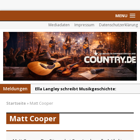
MENU
Mediadaten
Impressum
Datenschutzerklärung
Meldungen
Ella Langley schreibt Musikgeschichte:
„Choosin‘ Texas“ gehört zu den größten Hits
Startseite
»
Matt Cooper
aller Zeiten
pez veröffentlicht neue Single „Late Night
Matt Cooper
Talks“ – eine Hymne auf unvergessliche
Sommernächte
Randy Travis veröffentlicht mit „I Don’t Care“