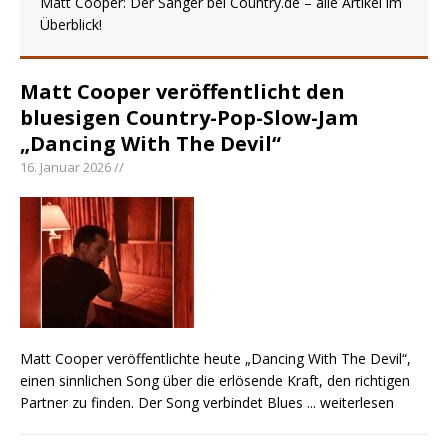
Matt Cooper: Der Sänger bei Country.de – alle Artikel im
Überblick!
einen weiteren Schatz aus dem Archiv
Danke für Euer Vertrauen: Country.de erreicht
täglich rund 10.000 Leser
Matt Cooper veröffentlicht den
Kacey Musgraves entführt Fans mit neuem
bluesigen Country-Pop-Slow-Jam
Video zu „Mexico Honey“
„Dancing With The Devil“
16. Januar 2026 //
Carly Pearce hinterfragt den ständigen
Vergleich mit anderen
Matt Cooper veröffentlichte heute „Dancing With The Devil“,
einen sinnlichen Song über die erlösende Kraft, den richtigen
Partner zu finden. Der Song verbindet Blues
... weiterlesen