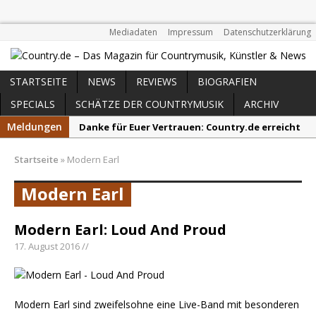
Mediadaten
Impressum
Datenschutzerklärung
STARTSEITE
NEWS
REVIEWS
BIOGRAFIEN
SPECIALS
SCHÄTZE DER COUNTRYMUSIK
ARCHIV
Meldungen
Danke für Euer Vertrauen: Country.de erreicht
täglich rund 10.000 Leser
Startseite
»
Modern Earl
Kacey Musgraves entführt Fans mit neuem
Video zu „Mexico Honey“
Modern Earl
Carter Faith mit brandneuem Musikvideo zu
„Pearl Handled Pistol“
Modern Earl: Loud And Proud
Son Volt – „Sound Signal Serenades“ erscheint
17. August 2016 //
am 28. August
Country Music Hot News – 2. August 2026: Dolly
Parton, Bill Anderson und Shaboozey im Fokus
Modern Earl sind zweifelsohne eine Live-Band mit besonderen