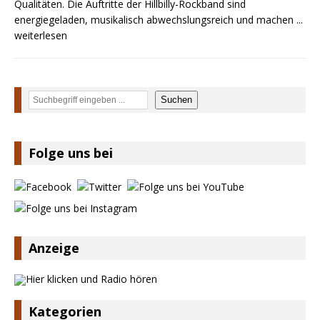
Qualitäten. Die Auftritte der Hillbilly-Rockband sind
Chris Johnson & The Hollywood Hillbillies
energiegeladen, musikalisch abwechslungsreich und machen
...
kündigen neues Album mit „Better Days
weiterlesen
Ahead“ an
Suchen
Suchen
Folge uns bei
Anzeige
Kategorien