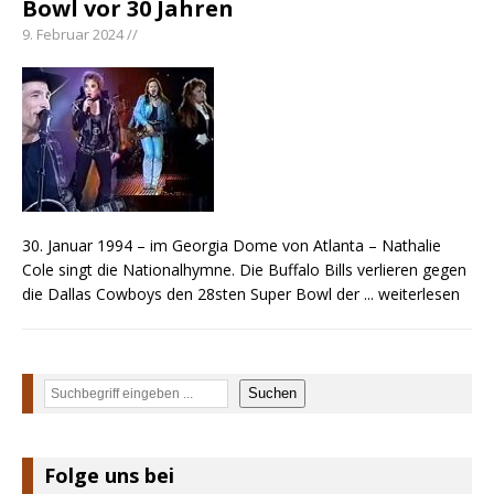
Bowl vor 30 Jahren
Kacey Musgraves entführt Fans mit neuem
9. Februar 2024 //
Video zu „Mexico Honey“
Carter Faith mit brandneuem Musikvideo zu
„Pearl Handled Pistol“
Ella Langley schreibt Musikgeschichte:
„Choosin‘ Texas“ gehört zu den größten Hits
aller Zeiten
30. Januar 1994 – im Georgia Dome von Atlanta – Nathalie
Cole singt die Nationalhymne. Die Buffalo Bills verlieren gegen
die Dallas Cowboys den 28sten Super Bowl der
... weiterlesen
Suchen
Suchen
Folge uns bei