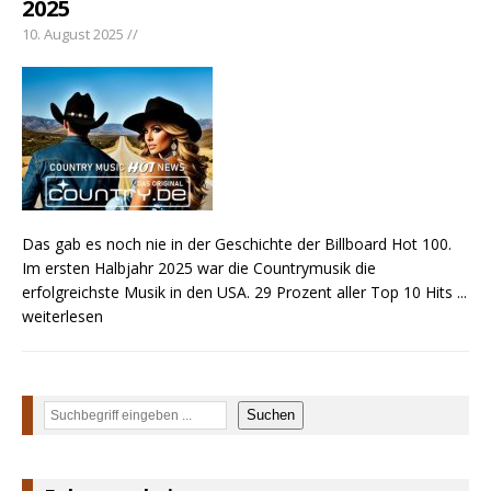
2025
Country Music Hot News – 2. August 2026: Dolly
Parton, Bill Anderson und Shaboozey im Fokus
10. August 2025 //
Chris Johnson & The Hollywood Hillbillies
kündigen neues Album mit „Better Days
Ahead“ an
Danke für Euer Vertrauen: Country.de erreicht
täglich rund 10.000 Leser
Das gab es noch nie in der Geschichte der Billboard Hot 100.
Im ersten Halbjahr 2025 war die Countrymusik die
erfolgreichste Musik in den USA. 29 Prozent aller Top 10 Hits
...
weiterlesen
Suchen
Suchen