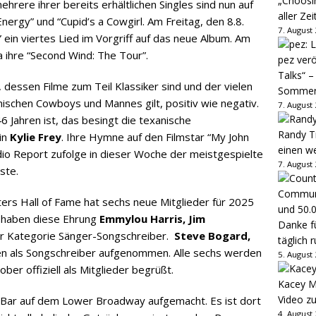
„Choosin
rere ihrer bereits erhältlichen Singles sind nun auf
aller Zei
nergy” und “Cupid’s a Cowgirl. Am Freitag, den 8.8.
7. August
” ein viertes Lied im Vorgriff auf das neue Album. Am
a ihre “Second Wind: The Tour”.
pez verö
Talks“ –
, dessen Filme zum Teil Klassiker sind und der vielen
Sommer
ischen Cowboys und Mannes gilt, positiv wie negativ.
7. August
6 Jahren ist, das besingt die texanische
Randy Tr
in
Kylie Frey
. Ihre Hymne auf den Filmstar “My John
einen w
io Report zufolge in dieser Woche der meistgespielte
7. August
ste.
ers Hall of Fame hat sechs neue Mitglieder für 2025
 haben diese Ehrung
Emmylou Harris, Jim
Danke fü
er Kategorie Sänger-Songschreiber.
Steve Bogard,
täglich 
 als Songschreiber aufgenommen. Alle sechs werden
5. August
ber offiziell als Mitglieder begrüßt.
Kacey M
Video z
 Bar auf dem Lower Broadway aufgemacht. Es ist dort
4. August