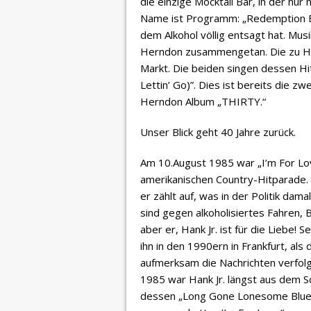
die einzige Mocktail Bar, in der nur
Name ist Programm: „Redemption Ba
dem Alkohol völlig entsagt hat. Musi
Herndon zusammengetan. Die zu He
Markt. Die beiden singen dessen H
Lettin’ Go)”. Dies ist bereits die 
Herndon Album „THIRTY.“
Unser Blick geht 40 Jahre zurück.
Am 10.August 1985 war „I’m For L
amerikanischen Country-Hitparade. 
er zählt auf, was in der Politik dama
sind gegen alkoholisiertes Fahren, 
aber er, Hank Jr. ist für die Liebe!
ihn in den 1990ern in Frankfurt, als
aufmerksam die Nachrichten verfolg
1985 war Hank Jr. längst aus dem 
dessen „Long Gone Lonesome Blues“ 