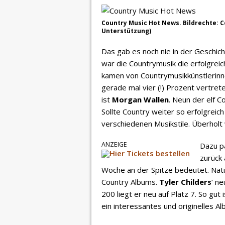
Country Music Hot News. Bildrechte: Co
Unterstützung)
Das gab es noch nie in der Geschic
war die Countrymusik die erfolgreic
kamen von Countrymusikkünstlerinn
gerade mal vier (!) Prozent vertr
ist
Morgan Wallen
. Neun der elf 
Sollte Country weiter so erfolgreic
verschiedenen Musikstile. Überholt
ANZEIGE
Dazu p
zurück 
Woche an der Spitze bedeutet. Nat
Country Albums.
Tyler Childers
‘ n
200 liegt er neu auf Platz 7. So gut 
ein interessantes und originelles Al