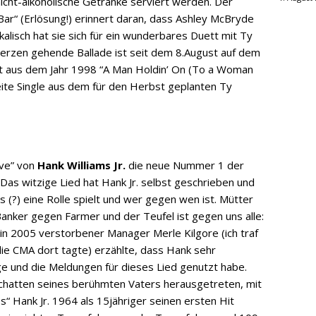
 nicht-alkoholische Getränke serviert werden. Der
r“ (Erlösung!) erinnert daran, dass Ashley McBryde
kalisch hat sie sich für ein wunderbares Duett mit Ty
rzen gehende Ballade ist seit dem 8.August auf dem
it aus dem Jahr 1998 “A Man Holdin’ On (To a Woman
zweite Single aus dem für den Herbst geplanten Ty
ove” von
Hank Williams Jr.
die neue Nummer 1 der
Das witzige Lied hat Hank Jr. selbst geschrieben und
ls (?) eine Rolle spielt und wer gegen wen ist. Mütter
Banker gegen Farmer und der Teufel ist gegen uns alle:
 Sein 2005 verstorbener Manager Merle Kilgore (ich traf
 die CMA dort tagte) erzählte, dass Hank sehr
e und die Meldungen für dieses Lied genutzt habe.
Schatten seines berühmten Vaters herausgetreten, mit
Hank Jr. 1964 als 15jähriger seinen ersten Hit