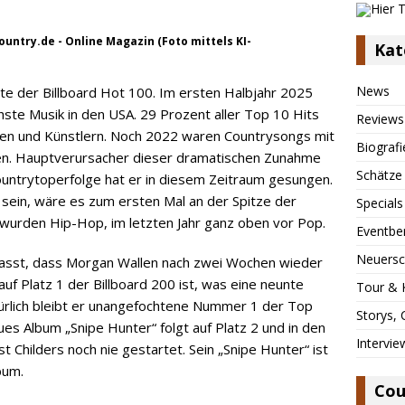
untry.de - Online Magazin (Foto mittels KI-
Kat
News
hte der Billboard Hot 100. Im ersten Halbjahr 2025
hste Musik in den USA. 29 Prozent aller Top 10 Hits
Reviews
en und Künstlern. Noch 2022 waren Countrysongs mit
Biografi
eten. Hauptverursacher dieser dramatischen Zunahme
Schätze
Countrytoperfolge hat er in diesem Zeitraum gesungen.
h sein, wäre es zum ersten Mal an der Spitze der
Specials
 wurden Hip-Hop, im letzten Jahr ganz oben vor Pop.
Eventbe
Neuersc
asst, dass Morgan Wallen nach zwei Wochen wieder
auf Platz 1 der Billboard 200 ist, was eine neunte
Tour & 
ürlich bleibt er unangefochtene Nummer 1 der Top
Storys,
eues Album „Snipe Hunter“ folgt auf Platz 2 und in den
Intervie
ist Childers noch nie gestartet. Sein „Snipe Hunter“ ist
bum.
Cou