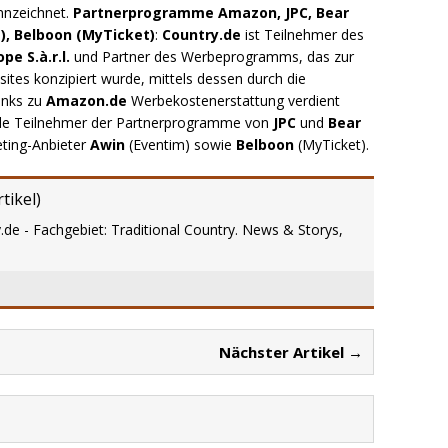
nnzeichnet.
Partnerprogramme Amazon, JPC, Bear
), Belboon (MyTicket)
:
Country.de
ist Teilnehmer des
e S.à.r.l.
und Partner des Werbeprogramms, das zur
ites konzipiert wurde, mittels dessen durch die
inks zu
Amazon.de
Werbekostenerstattung verdient
.de Teilnehmer der Partnerprogramme von
JPC
und
Bear
eting-Anbieter
Awin
(Eventim) sowie
Belboon
(MyTicket).
tikel
)
.de - Fachgebiet: Traditional Country. News & Storys,
Nächster Artikel →