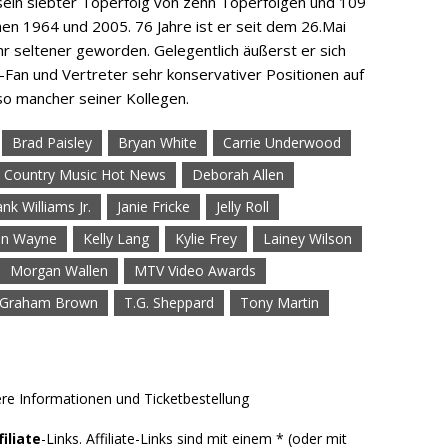
sein siebter Toperfolg von zehn Toperfolgen und 109
hen 1964 und 2005. 76 Jahre ist er seit dem 26.Mai
ehr seltener geworden. Gelegentlich äußerst er sich
p-Fan und Vertreter sehr konservativer Positionen auf
so mancher seiner Kollegen.
Brad Paisley
Bryan White
Carrie Underwood
Country Music Hot News
Deborah Allen
nk Williams Jr.
Janie Fricke
Jelly Roll
hn Wayne
Kelly Lang
Kylie Frey
Lainey Wilson
Morgan Wallen
MTV Video Awards
 Graham Brown
T.G. Sheppard
Tony Martin
filiate
-Links. Affiliate-Links sind mit einem * (oder mit