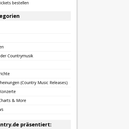
egorien
en
 der Countrymusik
richte
heinungen (Country Music Releases)
Konzerte
 Charts & More
ws
ntry.de präsentiert: