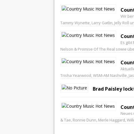
Count
Wir ber
Tammy Wynette, Larry Gatlin, Jelly Roll 
Count
Es gibt
Nelson & Promise Of The Real sowie übe
Count
Aktuel
Trisha Yearwood, WSM-AM Nashville, Jaso
Brad Paisley lock
Count
Neues ü
& Tae, Ronnie Dunn, Merle Haggard, Wil