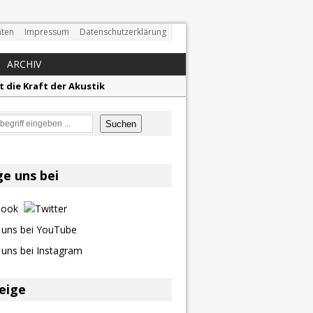
ten
Impressum
Datenschutzerklärung
ARCHIV
t die Kraft der Akustik
mor
en
Suchen
en größten Hits aller Zeiten
f unvergessliche Sommernächte
ge uns bei
z aus dem Archiv
eige