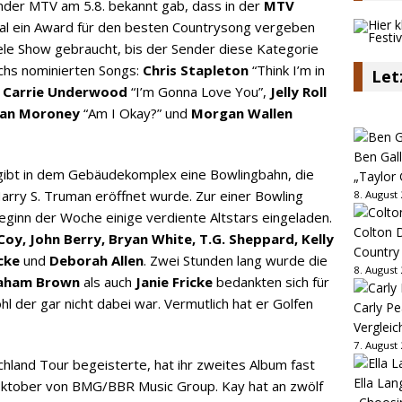
nder MTV am 5.8. bekannt gab, dass in der
MTV
l ein Award für den besten Countrysong vergeben
iele Show gebraucht, bis der Sender diese Kategorie
echs nominierten Songs:
Chris Stapleton
“Think I’m in
Let
Carrie Underwood
“I’m Gonna Love You”,
Jelly Roll
an Moroney
“Am I Okay?” und
Morgan Wallen
Ben Gall
ibt in dem Gebäudekomplex eine Bowlingbahn, die
„Taylor 
rry S. Truman eröffnet wurde. Zur einer Bowling
8. August
eginn der Woche einige verdiente Altstars eingeladen.
Colton D
oy, John Berry, Bryan White, T.G. Sheppard, Kelly
Country
cke
und
Deborah Allen
. Zwei Stunden lang wurde die
8. August
raham Brown
als auch
Janie Fricke
bedankten sich für
 der gar nicht dabei war. Vermutlich hat er Golfen
Carly Pe
Vergleic
7. August
schland Tour begeisterte, hat ihr zweites Album fast
Ella Lan
.Oktober von BMG/BBR Music Group. Kay hat an zwölf