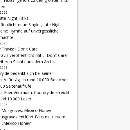
‘ Texas“ gehört zu den größten Hits
ten
 2026
ffentlicht neue Single „Late Night
 eine Hymne auf unvergessliche
nächte
 2026
avis veröffentlicht mit „I Don’t Care“
eiteren Schatz aus dem Archiv
 2026
r Euer Vertrauen: Country.de erreicht
rund 10.000 Leser
 2026
usgraves entführt Fans mit neuem
u „Mexico Honey“
 2026