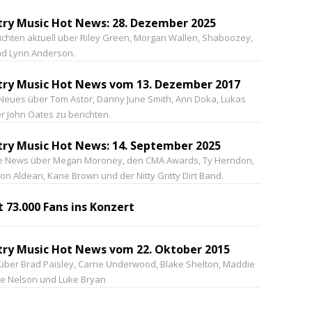
ry Music Hot News: 28. Dezember 2025
ichten aktuell über Riley Green, Morgan Wallen, Shaboozey,
und Lynn Anderson.
ry Music Hot News vom 13. Dezember 2017
 Neues über Tom Astor, Danny June Smith, Ann Doka, Lukas
r John Oates zu berichten.
ry Music Hot News: 14. September 2025
le News über Megan Moroney, den CMA Awards, Ty Herndon,
n Aldean, Kane Brown und der Nitty Gritty Dirt Band.
t 73.000 Fans ins Konzert
ry Music Hot News vom 22. Oktober 2015
ber Brad Paisley, Carrie Underwood, Blake Shelton, Maddie
lie Nelson und Luke Bryan