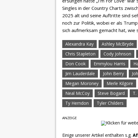
ersungen hatte „I’m For Love“ war 
Singles in der Country Charts zwisc
2025 alt und seine Auftritte sind s
noch zur Politik, wobei er als Trum
sich aufmerksam gemacht hat, wie 
Alexandra Kay
Ashley McBryde
Chris Stapleton
Cody Johnson
Don Cook
Emmylou Harris
Ha
Jim Lauderdale
John Berry
Jo
Megan Moroney
Merle Kilgore
Neal McCoy
Steve Bogard
T.
Ty Herndon
Tyler Childers
ANZEIGE
Einige unserer Artikel enthalten s.g.
Af