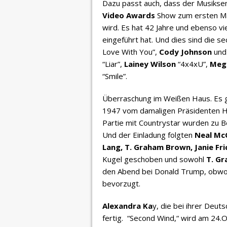
Dazu passt auch, dass der Musikse
Video Awards
Show zum ersten Ma
wird. Es hat 42 Jahre und ebenso v
eingeführt hat. Und dies sind die s
Love With You”,
Cody Johnson
und
“Liar”,
Lainey Wilson
“4x4xU”,
Meg
“Smile”.
Überraschung im Weißen Haus. Es g
1947 vom damaligen Präsidenten Ha
Partie mit Countrystar wurden zu B
Und der Einladung folgten
Neal McC
Lang, T. Graham Brown, Janie Fri
Kugel geschoben und sowohl
T. G
den Abend bei Donald Trump, obwohl
bevorzugt.
Alexandra Ka
y, die bei ihrer Deut
fertig. “Second Wind,“ wird am 24