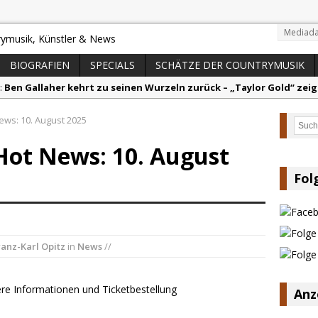
Mediada
BIOGRAFIEN
SPECIALS
SCHÄTZE DER COUNTRYMUSIK
:
Ben Gallaher kehrt zu seinen Wurzeln zurück – „Taylor Gold“ zeig
olton Dawson legt mit „Worth It“ nach – Country mit Herz und Hu
ews: 10. August 2025
Such
arly Pearce hinterfragt den ständigen Vergleich mit anderen
Hot News: 10. August
lla Langley schreibt Musikgeschichte: „Choosin‘ Texas“ gehört zu d
ez veröffentlicht neue Single „Late Night Talks“ – eine Hymne au
Fol
andy Travis veröffentlicht mit „I Don’t Care“ einen weiteren Schat
ranz-Karl Opitz
in
News
//
Anz