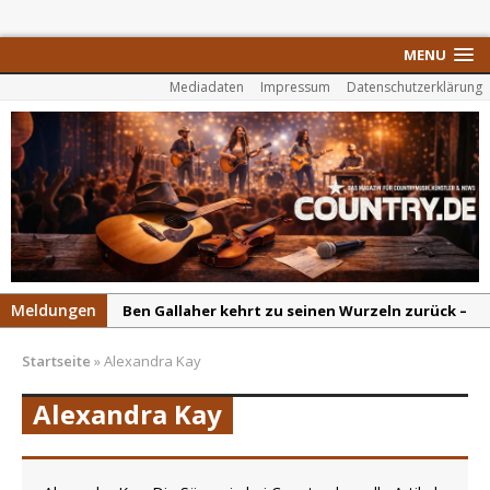
MENU
Mediadaten
Impressum
Datenschutzerklärung
Meldungen
Ben Gallaher kehrt zu seinen Wurzeln zurück –
„Taylor Gold“ zeigt die Kraft der Akustik
Startseite
»
Alexandra Kay
Colton Dawson legt mit „Worth It“ nach –
Country mit Herz und Humor
Alexandra Kay
Carly Pearce hinterfragt den ständigen
Vergleich mit anderen