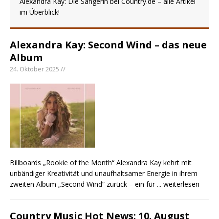
Alexandra Kay: Die Sängerin bei Country.de – alle Artikel
Ella Langley schreibt Musikgeschichte:
im Überblick!
„Choosin‘ Texas“ gehört zu den größten Hits
aller Zeiten
pez veröffentlicht neue Single „Late Night
Alexandra Kay: Second Wind – das neue
Talks“ – eine Hymne auf unvergessliche
Album
Sommernächte
24. Oktober 2025 //
Country Music Hot News – 9. August 2026:
Morgan Wallen, Dolly Parton und Riley Green im
Fokus
Billboards „Rookie of the Month“ Alexandra Kay kehrt mit
unbändiger Kreativität und unaufhaltsamer Energie in ihrem
zweiten Album „Second Wind“ zurück – ein für
... weiterlesen
Country Music Hot News: 10. August