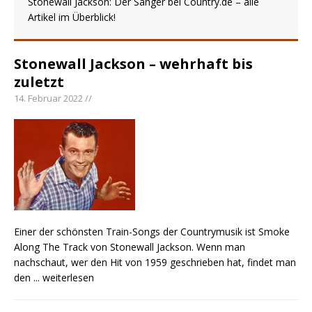
Stonewall Jackson: Der Sänger bei Country.de – alle
Ella Langley schreibt Musikgeschichte:
Artikel im Überblick!
„Choosin‘ Texas“ gehört zu den größten Hits
aller Zeiten
pez veröffentlicht neue Single „Late Night
Stonewall Jackson – wehrhaft bis
Talks“ – eine Hymne auf unvergessliche
zuletzt
Sommernächte
14. Februar 2022 //
Country Music Hot News – 9. August 2026:
Morgan Wallen, Dolly Parton und Riley Green im
Fokus
Einer der schönsten Train-Songs der Countrymusik ist Smoke
Along The Track von Stonewall Jackson. Wenn man
nachschaut, wer den Hit von 1959 geschrieben hat, findet man
den
... weiterlesen