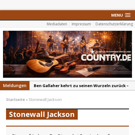
MENU
Mediadaten
Impressum
Datenschutzerklärung
Meldungen
Ben Gallaher kehrt zu seinen Wurzeln zurück –
„Taylor Gold“ zeigt die Kraft der Akustik
Startseite
»
Stonewall Jackson
Colton Dawson legt mit „Worth It“ nach –
Country mit Herz und Humor
Stonewall Jackson
Carly Pearce hinterfragt den ständigen
Vergleich mit anderen