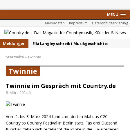
MENU
Mediadaten
Impressum
Datenschutzerklärung
Meldungen
Ella Langley schreibt Musikgeschichte:
„Choosin‘ Texas“ gehört zu den größten Hits
Startseite
»
Twinnie
aller Zeiten
pez veröffentlicht neue Single „Late Night
Twinnie
Talks“ – eine Hymne auf unvergessliche
Sommernächte
Twinnie im Gespräch mit Country.de
Randy Travis veröffentlicht mit „I Don’t Care“
8. März 2024 //
einen weiteren Schatz aus dem Archiv
Danke für Euer Vertrauen: Country.de erreicht
täglich rund 10.000 Leser
Vom 1. bis 3. März 2024 fand zum dritten Mal das C2C –
Country to Country Festival in Berlin statt. Fas drei Dutzend
Kacey Musgraves entführt Fans mit neuem
Künstler gaben sich regelrecht die Klinke in die
... weiterlesen