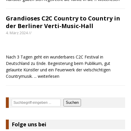
Video zu „Mexico Honey“
Carly Pearce hinterfragt den ständigen
Grandioses C2C Country to Country in
Vergleich mit anderen
der Berliner Verti-Music-Hall
4. März 2024 //
Nach 3 Tagen geht ein wunderbares C2C Festival in
Deutschland zu Ende. Begeisterung beim Publikum, gut
gelaunte Künstler und ein Feuerwerk der vielschichtigen
Countrymusik.
... weiterlesen
Suchen
Suchen
Folge uns bei