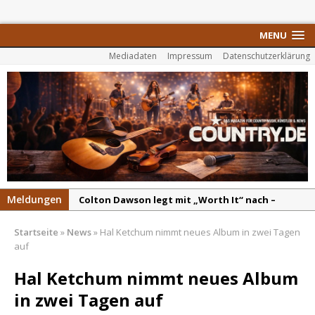
MENU
Mediadaten
Impressum
Datenschutzerklärung
Meldungen
Colton Dawson legt mit „Worth It“ nach –
Country mit Herz und Humor
Startseite
»
News
»
Hal Ketchum nimmt neues Album in zwei Tagen
Carly Pearce hinterfragt den ständigen
auf
Vergleich mit anderen
Hal Ketchum nimmt neues Album
Ella Langley schreibt Musikgeschichte:
in zwei Tagen auf
„Choosin‘ Texas“ gehört zu den größten Hits
aller Zeiten