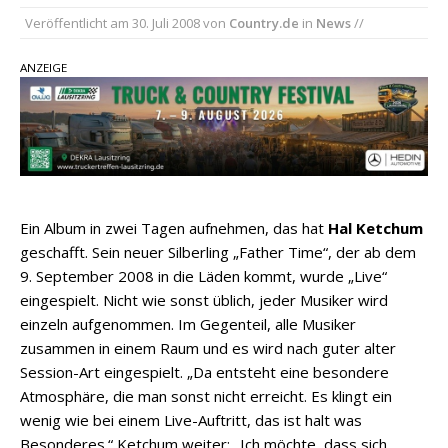
Veröffentlicht am
30. Juli 2008
von
Country.de
in
News
//
pez veröffentlicht neue Single „Late Night
Talks“ – eine Hymne auf unvergessliche
ANZEIGE
Sommernächte
Randy Travis veröffentlicht mit „I Don’t Care“
einen weiteren Schatz aus dem Archiv
Ben Gallaher kehrt zu seinen Wurzeln zurück –
„Taylor Gold“ zeigt die Kraft der Akustik
Ein Album in zwei Tagen aufnehmen, das hat
Hal Ketchum
geschafft. Sein neuer Silberling „Father Time“, der ab dem
9. September 2008 in die Läden kommt, wurde „Live“
eingespielt. Nicht wie sonst üblich, jeder Musiker wird
einzeln aufgenommen. Im Gegenteil, alle Musiker
zusammen in einem Raum und es wird nach guter alter
Session-Art eingespielt. „Da entsteht eine besondere
Atmosphäre, die man sonst nicht erreicht. Es klingt ein
wenig wie bei einem Live-Auftritt, das ist halt was
Besonderes.“ Ketchum weiter: „Ich möchte, dass sich