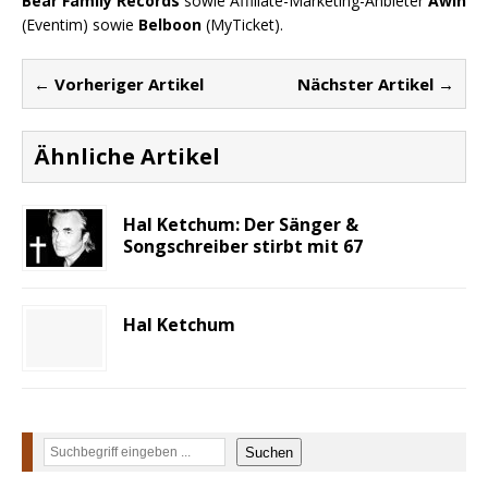
Bear Family Records
sowie Affiliate-Marketing-Anbieter
Awin
(Eventim) sowie
Belboon
(MyTicket).
← Vorheriger Artikel
Nächster Artikel →
Ähnliche Artikel
Hal Ketchum: Der Sänger &
Songschreiber stirbt mit 67
Hal Ketchum
Suchen
Suchen