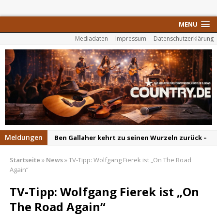
MENU
Mediadaten
Impressum
Datenschutzerklärung
Meldungen
Ben Gallaher kehrt zu seinen Wurzeln zurück –
„Taylor Gold“ zeigt die Kraft der Akustik
Startseite
»
News
»
TV-Tipp: Wolfgang Fierek ist „On The Road
Colton Dawson legt mit „Worth It“ nach –
Again“
Country mit Herz und Humor
TV-Tipp: Wolfgang Fierek ist „On
Carly Pearce hinterfragt den ständigen
The Road Again“
Vergleich mit anderen