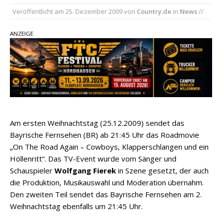
Ella Langley schreibt Musikgeschichte:
Veröffentlicht am
25. Dezember 2009
von
Country.de
in
News
//
„Choosin‘ Texas“ gehört zu den größten Hits
aller Zeiten
ANZEIGE
pez veröffentlicht neue Single „Late Night
Talks“ – eine Hymne auf unvergessliche
Sommernächte
Country Music Hot News – 9. August 2026:
Morgan Wallen, Dolly Parton und Riley Green im
Fokus
Am ersten Weihnachtstag (25.12.2009) sendet das
Bayrische Fernsehen (BR) ab 21:45 Uhr das Roadmovie
„On The Road Again – Cowboys, Klapperschlangen und ein
Höllenritt“. Das TV-Event wurde vom Sänger und
Schauspieler
Wolfgang Fierek
in Szene gesetzt, der auch
die Produktion, Musikauswahl und Moderation übernahm.
Den zweiten Teil sendet das Bayrische Fernsehen am 2.
Weihnachtstag ebenfalls um 21:45 Uhr.