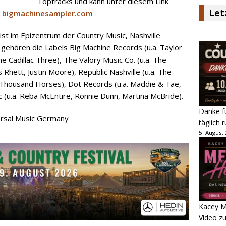
Toptracks und kann unter diesem Link
Let
:
bigmachinesampler.com
ist im Epizentrum der Country Music, Nashville
gehören die Labels Big Machine Records (u.a. Taylor
e Cadillac Three), The Valory Music Co. (u.a. The
Rhett, Justin Moore), Republic Nashville (u.a. The
A Thousand Horses), Dot Records (u.a. Maddie & Tae,
 (u.a. Reba McEntire, Ronnie Dunn, Martina McBride).
Danke fü
versal Music Germany
täglich 
5. August
Kacey M
Video z