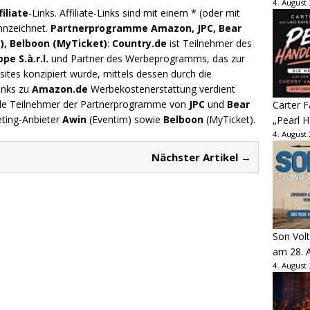
4. August
filiate
-Links. Affiliate-Links sind mit einem * (oder mit
nnzeichnet.
Partnerprogramme Amazon, JPC, Bear
), Belboon (MyTicket)
:
Country.de
ist Teilnehmer des
e S.à.r.l.
und Partner des Werbeprogramms, das zur
ites konzipiert wurde, mittels dessen durch die
inks zu
Amazon.de
Werbekostenerstattung verdient
.de Teilnehmer der Partnerprogramme von
JPC
und
Bear
Carter 
eting-Anbieter
Awin
(Eventim) sowie
Belboon
(MyTicket).
„Pearl H
4. August
Nächster Artikel →
Son Volt
am 28. 
4. August