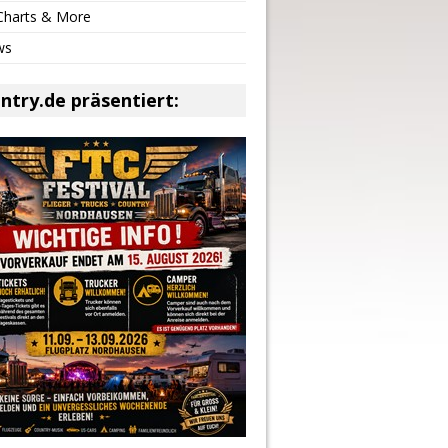
 Charts & More
ws
ntry.de präsentiert: