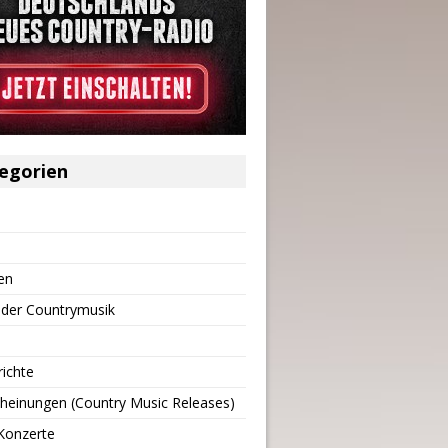
egorien
en
 der Countrymusik
richte
heinungen (Country Music Releases)
Konzerte