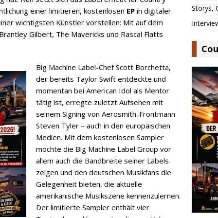
Storys,
ntlichung einer limitieren, kostenlosen
EP
in digitaler
ner wichtigsten Künstler vorstellen: Mit auf dem
Intervie
rantley Gilbert, The Mavericks und Rascal Flatts
Cou
Big Machine Label-Chef Scott Borchetta,
der bereits Taylor Swift entdeckte und
momentan bei American Idol als Mentor
tätig ist, erregte zuletzt Aufsehen mit
seinem Signing von Aerosmith-Frontmann
Steven Tyler – auch in den europäischen
Medien. Mit dem kostenlosen Sampler
möchte die Big Machine Label Group vor
allem auch die Bandbreite seiner Labels
zeigen und den deutschen Musikfans die
Gelegenheit bieten, die aktuelle
amerikanische Musikszene kennenzulernen.
Der limitierte Sampler enthält vier