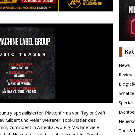
Kat
News
Reviews
Biografi
Schätze
Specials
Eventbe
untry spezialisierten Plattenfirma von Taylor Swift,
y Gilbert und vieler weiterer Topkünstler des
Neuersc
mm, zumindest in Amerika, wo Big Machine viele
Tour & 
g hat. Nun setzt sich das Label erneut für Country