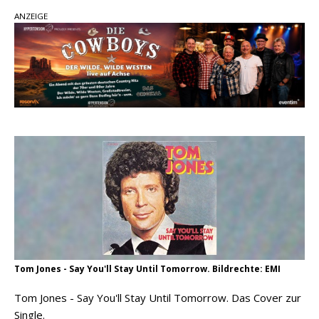
ANZEIGE
pez veröffentlicht neue Single „Late Night
Talks“ – eine Hymne auf unvergessliche
Sommernächte
Randy Travis veröffentlicht mit „I Don’t Care“
einen weiteren Schatz aus dem Archiv
Ben Gallaher kehrt zu seinen Wurzeln zurück –
„Taylor Gold“ zeigt die Kraft der Akustik
Tom Jones - Say You'll Stay Until Tomorrow. Bildrechte: EMI
Tom Jones - Say You'll Stay Until Tomorrow. Das Cover zur
Single.