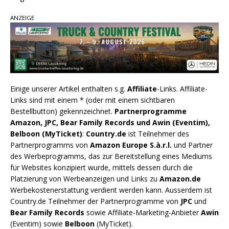
ANZEIGE
Einige unserer Artikel enthalten s.g.
Affiliate
-Links. Affiliate-
Links sind mit einem * (oder mit einem sichtbaren
Bestellbutton) gekennzeichnet.
Partnerprogramme
Amazon, JPC, Bear Family Records und Awin (Eventim),
Belboon (MyTicket)
:
Country.de
ist Teilnehmer des
Partnerprogramms von
Amazon Europe S.à.r.l.
und Partner
des Werbeprogramms, das zur Bereitstellung eines Mediums
für Websites konzipiert wurde, mittels dessen durch die
Platzierung von Werbeanzeigen und Links zu
Amazon.de
Werbekostenerstattung verdient werden kann. Ausserdem ist
Country.de Teilnehmer der Partnerprogramme von
JPC
und
Bear Family Records
sowie Affiliate-Marketing-Anbieter
Awin
(Eventim) sowie
Belboon
(MyTicket).