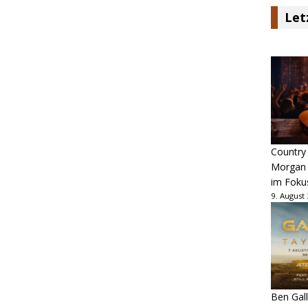
Let
Country
Morgan 
im Foku
9. August
Ben Gall