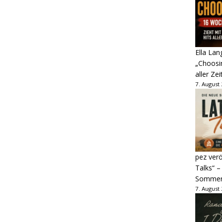
Ella Lan
„Choosin
aller Zei
7. August
pez verö
Talks“ –
Sommer
7. August