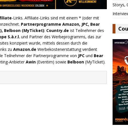
Storys,
Intervie
filiate
-Links. Affiliate-Links sind mit einem * (oder mit
nnzeichnet.
Partnerprogramme Amazon, JPC, Bear
Cou
), Belboon (MyTicket)
:
Country.de
ist Teilnehmer des
e S.à.r.l.
und Partner des Werbeprogramms, das zur
ites konzipiert wurde, mittels dessen durch die
inks zu
Amazon.de
Werbekostenerstattung verdient
.de Teilnehmer der Partnerprogramme von
JPC
und
Bear
eting-Anbieter
Awin
(Eventim) sowie
Belboon
(MyTicket).