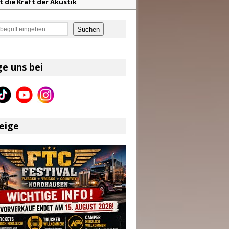
t die Kraft der Akustik
mor
en
Suchen
en größten Hits aller Zeiten
f unvergessliche Sommernächte
ge uns bei
on und Riley Green im Fokus
eige