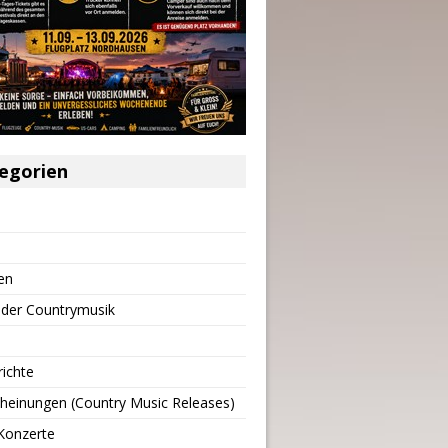
egorien
en
 der Countrymusik
richte
heinungen (Country Music Releases)
Konzerte