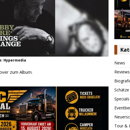
Kat
te: Hypermedia
News
Reviews
Cover zum Album.
Biografi
Schätze
Specials
Eventbe
Neuersc
Tour & 