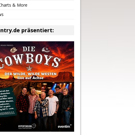
 Charts & More
ws
ntry.de präsentiert: