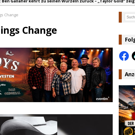
:
Ben Gallaher kehrt zu seinen Wurzeln zurück – „Taylor Gold“ zeig
olton Dawson legt mit „Worth It“ nach – Country mit Herz und Hu
gs Change
Such
arly Pearce hinterfragt den ständigen Vergleich mit anderen
hings Change
lla Langley schreibt Musikgeschichte: „Choosin‘ Texas“ gehört zu d
ez veröffentlicht neue Single „Late Night Talks“ – eine Hymne au
Fol
ountry Music Hot News – 9. August 2026: Morgan Wallen, Dolly Part
Anz