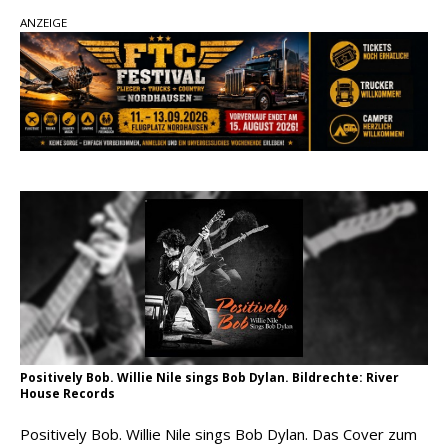
Country Music Hot News – 2. August 2026: Dolly
ANZEIGE
Parton, Bill Anderson und Shaboozey im Fokus
Chris Johnson & The Hollywood Hillbillies
kündigen neues Album mit „Better Days
Ahead“ an
Danke für Euer Vertrauen: Country.de erreicht
täglich rund 10.000 Leser
Positively Bob. Willie Nile sings Bob Dylan. Bildrechte: River
House Records
Positively Bob. Willie Nile sings Bob Dylan. Das Cover zum