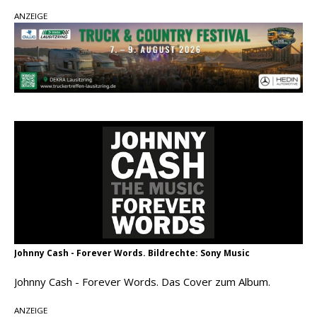
Country Music Hot News – 2. August 2026: Dolly
ANZEIGE
Parton, Bill Anderson und Shaboozey im Fokus
Chris Johnson & The Hollywood Hillbillies
kündigen neues Album mit „Better Days
Ahead“ an
Danke für Euer Vertrauen: Country.de erreicht
täglich rund 10.000 Leser
Johnny Cash - Forever Words. Bildrechte: Sony Music
Johnny Cash - Forever Words. Das Cover zum Album.
ANZEIGE