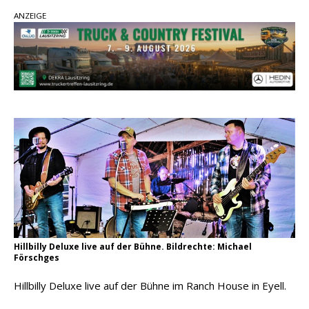
Ella Langley schreibt Musikgeschichte:
ANZEIGE
„Choosin‘ Texas“ gehört zu den größten Hits
aller Zeiten
pez veröffentlicht neue Single „Late Night
Talks“ – eine Hymne auf unvergessliche
Sommernächte
Country Music Hot News – 9. August 2026:
Morgan Wallen, Dolly Parton und Riley Green im
Fokus
Hillbilly Deluxe live auf der Bühne. Bildrechte: Michael
Förschges
Hillbilly Deluxe live auf der Bühne im Ranch House in Eyell.