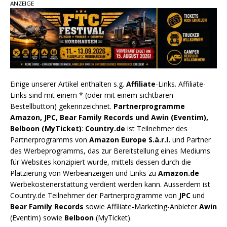
ANZEIGE
Einige unserer Artikel enthalten s.g.
Affiliate
-Links. Affiliate-
Links sind mit einem * (oder mit einem sichtbaren
Bestellbutton) gekennzeichnet.
Partnerprogramme
Amazon, JPC, Bear Family Records und Awin (Eventim),
Belboon (MyTicket)
:
Country.de
ist Teilnehmer des
Partnerprogramms von
Amazon Europe S.à.r.l.
und Partner
des Werbeprogramms, das zur Bereitstellung eines Mediums
für Websites konzipiert wurde, mittels dessen durch die
Platzierung von Werbeanzeigen und Links zu
Amazon.de
Werbekostenerstattung verdient werden kann. Ausserdem ist
Country.de Teilnehmer der Partnerprogramme von
JPC
und
Bear Family Records
sowie Affiliate-Marketing-Anbieter
Awin
(Eventim) sowie
Belboon
(MyTicket).