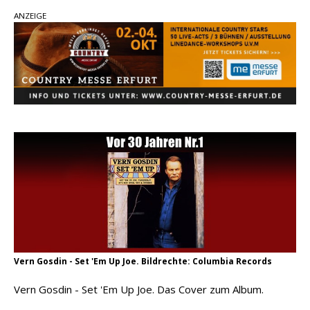
ANZEIGE
pez veröffentlicht neue Single „Late Night
Talks“ – eine Hymne auf unvergessliche
Sommernächte
Randy Travis veröffentlicht mit „I Don’t Care“
einen weiteren Schatz aus dem Archiv
Ben Gallaher kehrt zu seinen Wurzeln zurück –
„Taylor Gold“ zeigt die Kraft der Akustik
Vern Gosdin - Set 'Em Up Joe. Bildrechte: Columbia Records
Vern Gosdin - Set 'Em Up Joe. Das Cover zum Album.