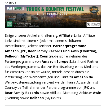
ANZEIGE
Einige unserer Artikel enthalten s.g.
Affiliate
-Links. Affiliate-
Links sind mit einem * (oder mit einem sichtbaren
Bestellbutton) gekennzeichnet.
Partnerprogramme
Amazon, JPC, Bear Family Records und Awin (Eventim),
Belboon (MyTicket)
:
Country.de
ist Teilnehmer des
Partnerprogramms von
Amazon Europe S.à.r.l.
und Partner
des Werbeprogramms, das zur Bereitstellung eines Mediums
für Websites konzipiert wurde, mittels dessen durch die
Platzierung von Werbeanzeigen und Links zu
Amazon.de
Werbekostenerstattung verdient werden kann. Ausserdem ist
Country.de Teilnehmer der Partnerprogramme von
JPC
und
Bear Family Records
sowie Affiliate-Marketing-Anbieter
Awin
(Eventim) sowie
Belboon
(MyTicket).