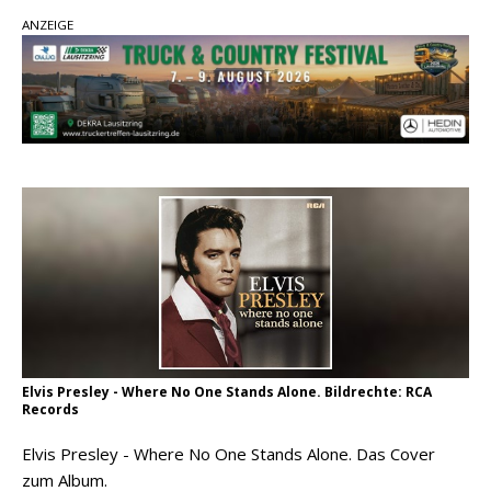
Country Music Hot News – 2. August 2026: Dolly
ANZEIGE
Parton, Bill Anderson und Shaboozey im Fokus
Chris Johnson & The Hollywood Hillbillies
kündigen neues Album mit „Better Days
Ahead“ an
Danke für Euer Vertrauen: Country.de erreicht
täglich rund 10.000 Leser
Elvis Presley - Where No One Stands Alone. Bildrechte: RCA
Records
Elvis Presley - Where No One Stands Alone. Das Cover
zum Album.