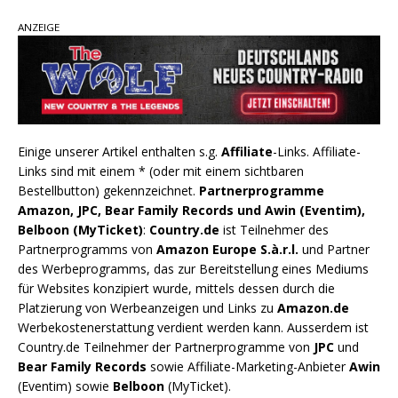
ANZEIGE
Einige unserer Artikel enthalten s.g.
Affiliate
-Links. Affiliate-
Links sind mit einem * (oder mit einem sichtbaren
Bestellbutton) gekennzeichnet.
Partnerprogramme
Amazon, JPC, Bear Family Records und Awin (Eventim),
Belboon (MyTicket)
:
Country.de
ist Teilnehmer des
Partnerprogramms von
Amazon Europe S.à.r.l.
und Partner
des Werbeprogramms, das zur Bereitstellung eines Mediums
für Websites konzipiert wurde, mittels dessen durch die
Platzierung von Werbeanzeigen und Links zu
Amazon.de
Werbekostenerstattung verdient werden kann. Ausserdem ist
Country.de Teilnehmer der Partnerprogramme von
JPC
und
Bear Family Records
sowie Affiliate-Marketing-Anbieter
Awin
(Eventim) sowie
Belboon
(MyTicket).