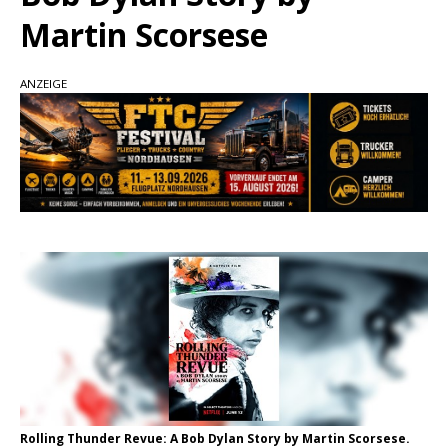
Martin Scorsese
pez veröffentlicht neue Single „Late Night
Talks“ – eine Hymne auf unvergessliche
Sommernächte
ANZEIGE
Randy Travis veröffentlicht mit „I Don’t Care“
einen weiteren Schatz aus dem Archiv
Ben Gallaher kehrt zu seinen Wurzeln zurück –
„Taylor Gold“ zeigt die Kraft der Akustik
Rolling Thunder Revue: A Bob Dylan Story by Martin Scorsese.