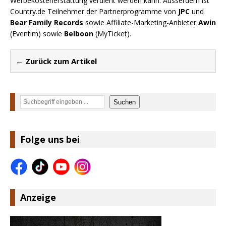
Werbekostenerstattung verdient werden kann. Ausserdem ist
Country.de Teilnehmer der Partnerprogramme von
JPC
und
Bear Family Records
sowie Affiliate-Marketing-Anbieter
Awin
(Eventim) sowie
Belboon
(MyTicket).
← Zurück zum Artikel
Suchen
Suchen
Folge uns bei
Anzeige