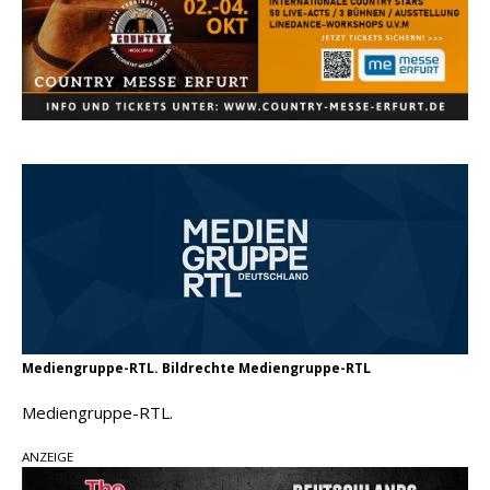
Ella Langley schreibt Musikgeschichte:
„Choosin‘ Texas“ gehört zu den größten Hits
aller Zeiten
pez veröffentlicht neue Single „Late Night
Talks“ – eine Hymne auf unvergessliche
Sommernächte
Country Music Hot News – 9. August 2026:
Morgan Wallen, Dolly Parton und Riley Green im
Fokus
Mediengruppe-RTL. Bildrechte Mediengruppe-RTL
Mediengruppe-RTL.
ANZEIGE