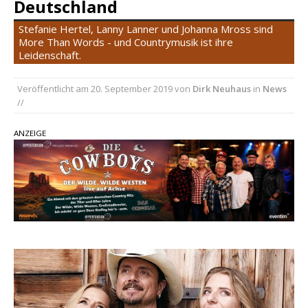
Deutschland
Carter Faith mit brandneuem Musikvideo zu
„Pearl Handled Pistol“
Stefanie Hertel, Lanny Lanner und Johanna Mross sind
More Than Words - und Countrymusik ist ihre
Son Volt – „Sound Signal Serenades“ erscheint
Leidenschaft.
am 28. August
pez veröffentlicht neue Single „Late Night
Veröffentlicht am
20. September 2019
von
Dirk Neuhaus
in
News
Talks“ – eine Hymne auf unvergessliche
//
Sommernächte
ANZEIGE