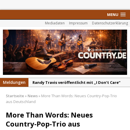
MENU
Mediadaten
Impressum
Datenschutzerklärung
Meldungen
Randy Travis veröffentlicht mit „I Don’t Care“
einen weiteren Schatz aus dem Archiv
Startseite
»
News
»
More Than Words: Neues Country-Pop-Trio
Danke für Euer Vertrauen: Country.de erreicht
aus Deutschland
täglich rund 10.000 Leser
More Than Words: Neues
Kacey Musgraves entführt Fans mit neuem
Country-Pop-Trio aus
Video zu „Mexico Honey“