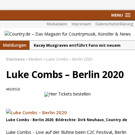
MENU
Mediadaten
Impressum
Datenschutzerklärung
Meldungen
Kacey Musgraves entführt Fans mit neuem
Video zu „Mexico Honey“
Startseite
»
Medien
»
Luke Combs – Berlin 2020
Carter Faith mit brandneuem Musikvideo zu
„Pearl Handled Pistol“
Luke Combs – Berlin 2020
Son Volt – „Sound Signal Serenades“ erscheint
am 28. August
ANZEIGE
Country Music Hot News – 2. August 2026: Dolly
Parton, Bill Anderson und Shaboozey im Fokus
Chris Johnson & The Hollywood Hillbillies
Luke Combs - Berlin 2020. Bildrechte: Dirk Neuhaus, Country.de
kündigen neues Album mit „Better Days
Ahead“ an
Luke Combs - Live auf der Bühne beim C2C Festival, Berlin