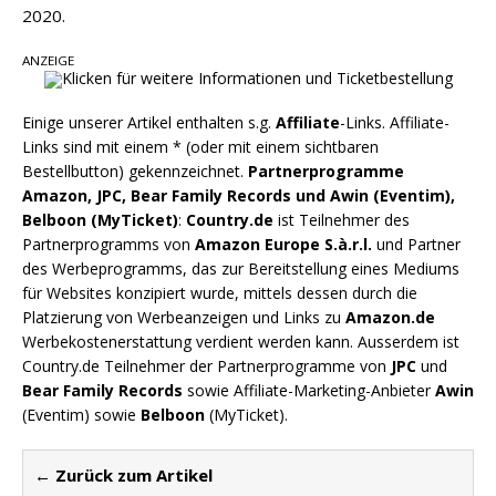
Danke für Euer Vertrauen: Country.de erreicht
2020.
täglich rund 10.000 Leser
ANZEIGE
Einige unserer Artikel enthalten s.g.
Affiliate
-Links. Affiliate-
Links sind mit einem * (oder mit einem sichtbaren
Bestellbutton) gekennzeichnet.
Partnerprogramme
Amazon, JPC, Bear Family Records und Awin (Eventim),
Belboon (MyTicket)
:
Country.de
ist Teilnehmer des
Partnerprogramms von
Amazon Europe S.à.r.l.
und Partner
des Werbeprogramms, das zur Bereitstellung eines Mediums
für Websites konzipiert wurde, mittels dessen durch die
Platzierung von Werbeanzeigen und Links zu
Amazon.de
Werbekostenerstattung verdient werden kann. Ausserdem ist
Country.de Teilnehmer der Partnerprogramme von
JPC
und
Bear Family Records
sowie Affiliate-Marketing-Anbieter
Awin
(Eventim) sowie
Belboon
(MyTicket).
← Zurück zum Artikel