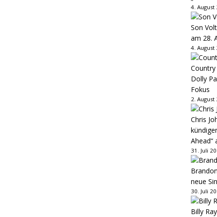
4. August
Son Volt
am 28. 
4. August
Country
Dolly P
Fokus
2. August
Chris Jo
kündige
Ahead“ 
31. Juli 2
Brandon 
neue Sin
30. Juli 2
Billy Ray