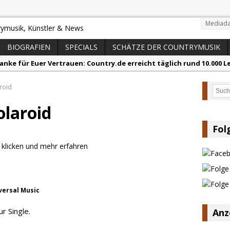
Mediada
BIOGRAFIEN
SPECIALS
SCHÄTZE DER COUNTRYMUSIK
anke für Euer Vertrauen: Country.de erreicht täglich rund 10.000 L
acey Musgraves entführt Fans mit neuem Video zu „Mexico Honey“
roid
Such
arter Faith mit brandneuem Musikvideo zu „Pearl Handled Pistol“
olaroid
on Volt – „Sound Signal Serenades“ erscheint am 28. August
ountry Music Hot News – 2. August 2026: Dolly Parton, Bill Anders
Fol
s Johnson & The Hollywood Hillbillies kündigen neues Album mit „
iversal Music
r Single.
Anz