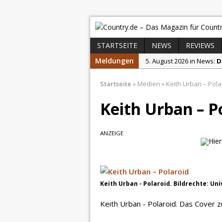
STARTSEITE
NEWS
REVIEWS
Meldungen
5. August 2026 in News:
D
4. August 2026 in News:
K
Startseite
»
Medien
»
Keith Urban – Pola
4. August 2026 in News:
C
Keith Urban – P
4. August 2026 in News:
S
2. August 2026 in News:
C
ANZEIGE
31. Juli 2026 in News:
Chri
Keith Urban - Polaroid. Bildrechte: Un
Keith Urban - Polaroid. Das Cover zu