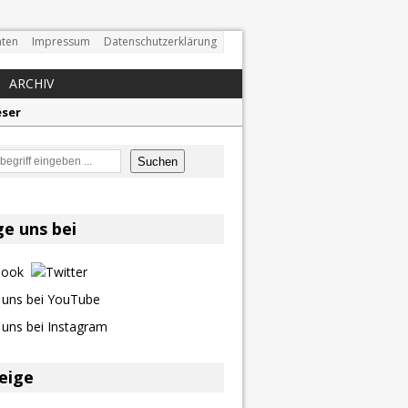
ten
Impressum
Datenschutzerklärung
ARCHIV
eser
en
Suchen
on und Shaboozey im Fokus
ge uns bei
Better Days Ahead“ an
eige