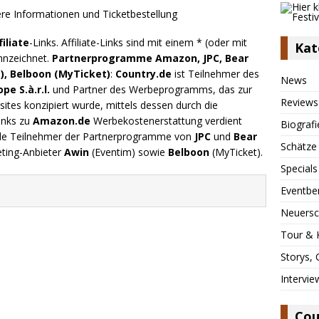
filiate
-Links. Affiliate-Links sind mit einem * (oder mit
Kat
nnzeichnet.
Partnerprogramme Amazon, JPC, Bear
), Belboon (MyTicket)
:
Country.de
ist Teilnehmer des
News
e S.à.r.l.
und Partner des Werbeprogramms, das zur
Reviews
ites konzipiert wurde, mittels dessen durch die
inks zu
Amazon.de
Werbekostenerstattung verdient
Biografi
.de Teilnehmer der Partnerprogramme von
JPC
und
Bear
Schätze
eting-Anbieter
Awin
(Eventim) sowie
Belboon
(MyTicket).
Specials
Eventbe
Neuersc
Tour & 
Storys,
Intervie
Cou