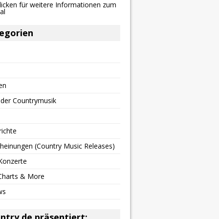
egorien
en
 der Countrymusik
richte
heinungen (Country Music Releases)
Konzerte
 Charts & More
ws
ntry.de präsentiert: