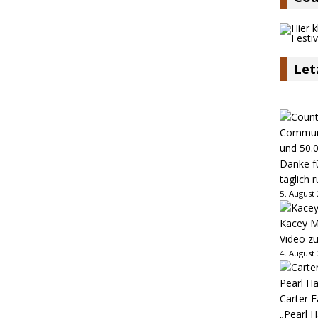
Let
Danke fü
täglich 
5. August
Kacey M
Video z
4. August
Carter 
„Pearl H