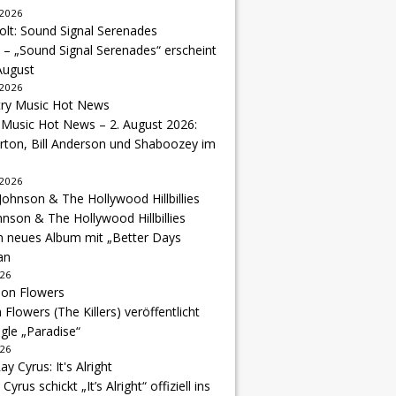
 2026
 – „Sound Signal Serenades“ erscheint
August
 2026
 Music Hot News – 2. August 2026:
arton, Bill Anderson und Shaboozey im
 2026
hnson & The Hollywood Hillbillies
n neues Album mit „Better Days
an
026
Flowers (The Killers) veröffentlicht
gle „Paradise“
026
 Cyrus schickt „It’s Alright“ offiziell ins