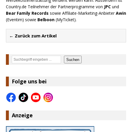
Werbekostenerstattung verdient werden kann. Ausserdem ist
Country.de Teilnehmer der Partnerprogramme von
JPC
und
Bear Family Records
sowie Affiliate-Marketing-Anbieter
Awin
(Eventim) sowie
Belboon
(MyTicket).
← Zurück zum Artikel
Suchen
Suchen
Folge uns bei
Anzeige