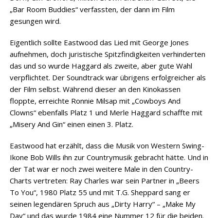
„Bar Room Buddies“ verfassten, der dann im Film
gesungen wird.
Eigentlich sollte Eastwood das Lied mit George Jones
aufnehmen, doch juristische Spitzfindigkeiten verhinderten
das und so wurde Haggard als zweite, aber gute Wahl
verpflichtet. Der Soundtrack war übrigens erfolgreicher als
der Film selbst. Während dieser an den Kinokassen
floppte, erreichte Ronnie Milsap mit „Cowboys And
Clowns“ ebenfalls Platz 1 und Merle Haggard schaffte mit
„Misery And Gin“ einen einen 3. Platz.
Eastwood hat erzählt, dass die Musik von Western Swing-
Ikone Bob Wills ihn zur Countrymusik gebracht hätte. Und in
der Tat war er noch zwei weitere Male in den Country-
Charts vertreten: Ray Charles war sein Partner in „Beers
To You“, 1980 Platz 55 und mit T.G. Sheppard sang er
seinen legendären Spruch aus „Dirty Harry“ – „Make My
Day“ und das wurde 1984 eine Nummer 12 für die beiden.