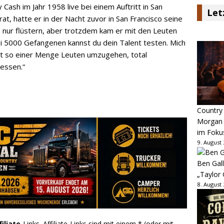
Cash im Jahr 1958 live bei einem Auftritt in San
Let
rat, hatte er in der Nacht zuvor in San Francisco seine
ch nur flüstern, aber trotzdem kam er mit den Leuten
ei 5000 Gefangenen kannst du dein Talent testen. Mich
it so einer Menge Leuten umzugehen, total
gessen.“
Country
Morgan 
im Foku
9. August
Ben Gall
„Taylor 
8. August
filiate
-Links. Affiliate-Links sind mit einem * (oder mit