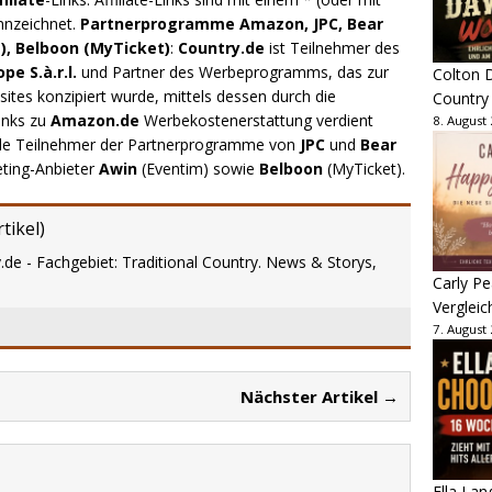
nnzeichnet.
Partnerprogramme Amazon, JPC, Bear
), Belboon (MyTicket)
:
Country.de
ist Teilnehmer des
e S.à.r.l.
und Partner des Werbeprogramms, das zur
Colton D
ites konzipiert wurde, mittels dessen durch die
Country
inks zu
Amazon.de
Werbekostenerstattung verdient
8. August
.de Teilnehmer der Partnerprogramme von
JPC
und
Bear
eting-Anbieter
Awin
(Eventim) sowie
Belboon
(MyTicket).
tikel
)
.de - Fachgebiet: Traditional Country. News & Storys,
Carly Pe
Vergleic
7. August
Nächster Artikel →
Ella Lan