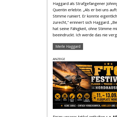
Haggard als Strafgefangener Johnny 
Quentin erlebte. „Als er bei uns auft
Stimme ruiniert. Er konnte eigentli
zurecht,“ erinnert sich Haggard. „B
hat seine Fähigkeit, ohne Stimme m
beeindruckt. Ich werde das nie ver
Merle Haggard
ANZEIGE
Einige unserer Artikel enthalten s.g.
Af