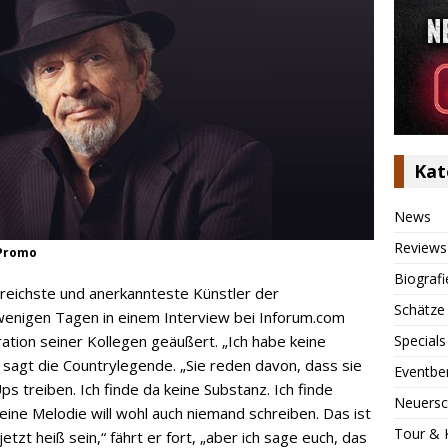
Kat
News
Reviews
 Promo
Biografi
ssreichste und anerkannteste Künstler der
Schätze
 wenigen Tagen in einem Interview bei Inforum.com
Specials
ration seiner Kollegen geäußert. „Ich habe keine
 sagt die Countrylegende. „Sie reden davon, dass sie
Eventbe
s treiben. Ich finde da keine Substanz. Ich finde
Neuersc
eine Melodie will wohl auch niemand schreiben. Das ist
Tour & 
tzt heiß sein,“ fährt er fort, „aber ich sage euch, das