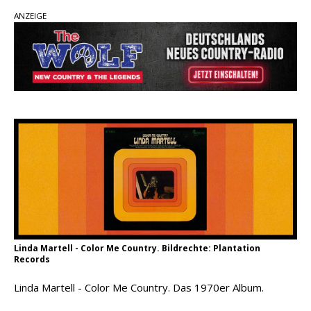
ANZEIGE
einen weiteren Schatz aus dem Archiv
Danke für Euer Vertrauen: Country.de erreicht
täglich rund 10.000 Leser
Kacey Musgraves entführt Fans mit neuem
Video zu „Mexico Honey“
Carly Pearce hinterfragt den ständigen
Vergleich mit anderen
Linda Martell - Color Me Country. Bildrechte: Plantation
Records
Linda Martell - Color Me Country. Das 1970er Album.