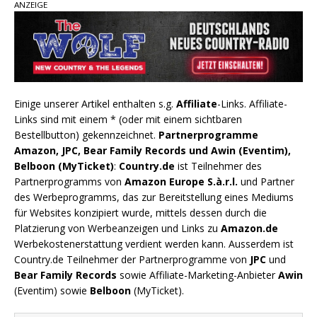
ANZEIGE
Einige unserer Artikel enthalten s.g.
Affiliate
-Links. Affiliate-
Links sind mit einem * (oder mit einem sichtbaren
Bestellbutton) gekennzeichnet.
Partnerprogramme
Amazon, JPC, Bear Family Records und Awin (Eventim),
Belboon (MyTicket)
:
Country.de
ist Teilnehmer des
Partnerprogramms von
Amazon Europe S.à.r.l.
und Partner
des Werbeprogramms, das zur Bereitstellung eines Mediums
für Websites konzipiert wurde, mittels dessen durch die
Platzierung von Werbeanzeigen und Links zu
Amazon.de
Werbekostenerstattung verdient werden kann. Ausserdem ist
Country.de Teilnehmer der Partnerprogramme von
JPC
und
Bear Family Records
sowie Affiliate-Marketing-Anbieter
Awin
(Eventim) sowie
Belboon
(MyTicket).