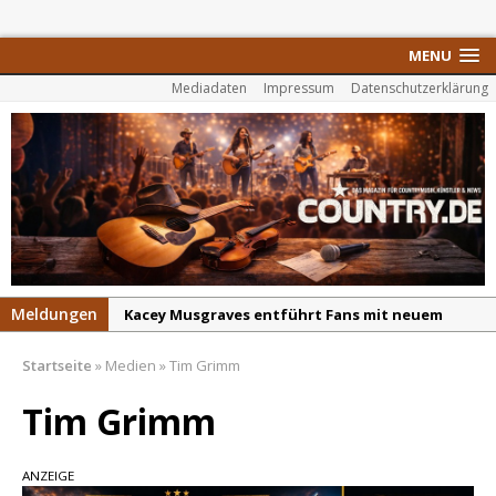
MENU
Mediadaten
Impressum
Datenschutzerklärung
Meldungen
Kacey Musgraves entführt Fans mit neuem
Video zu „Mexico Honey“
Startseite
»
Medien
»
Tim Grimm
Carter Faith mit brandneuem Musikvideo zu
„Pearl Handled Pistol“
Tim Grimm
Son Volt – „Sound Signal Serenades“ erscheint
am 28. August
ANZEIGE