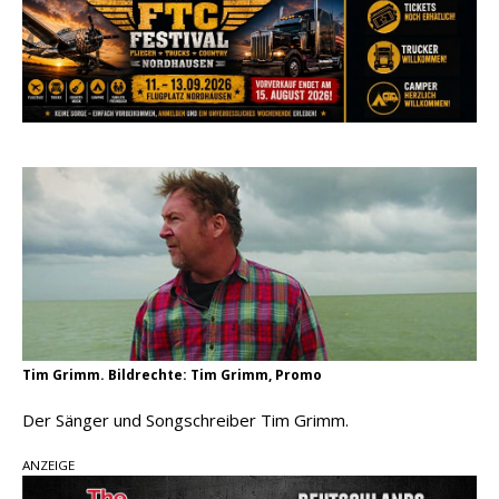
Country Music Hot News – 2. August 2026: Dolly
Parton, Bill Anderson und Shaboozey im Fokus
Chris Johnson & The Hollywood Hillbillies
kündigen neues Album mit „Better Days
Ahead“ an
Danke für Euer Vertrauen: Country.de erreicht
täglich rund 10.000 Leser
Tim Grimm. Bildrechte: Tim Grimm, Promo
Der Sänger und Songschreiber Tim Grimm.
ANZEIGE