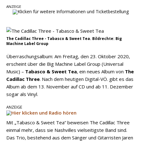
einen weiteren Schatz aus dem Archiv
ANZEIGE
Ben Gallaher kehrt zu seinen Wurzeln zurück –
„Taylor Gold“ zeigt die Kraft der Akustik
The Cadillac Three - Tabasco & Sweet Tea. Bildrechte: Big
Machine Label Group
Überraschungsalbum: Am Freitag, den 23. Oktober 2020,
erscheint über die Big Machine Label Group (Universal
Music) –
Tabasco & Sweet Tea
, ein neues Album von
The
Cadillac Three
. Nach dem heutigen Digital-VÖ. gibt es das
Album ab dem 13. November auf CD und ab 11. Dezember
sogar als Vinyl.
ANZEIGE
Mit „Tabasco & Sweet Tea“ beweisen The Cadillac Three
einmal mehr, dass sie Nashvilles vielseitigste Band sind.
Das Trio, bestehend aus dem Sänger und Gitarristen Jaren