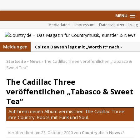
MENU
Mediadaten
Impressum
Datenschutzerklärung
Meldungen
Colton Dawson legt mit „Worth It“ nach –
Country mit Herz und Humor
Startseite
»
News
»
The Cadillac Three veröffentlichen „Tabasco &
Carly Pearce hinterfragt den ständigen
Sweet Tea“
Vergleich mit anderen
The Cadillac Three
Ella Langley schreibt Musikgeschichte:
veröffentlichen „Tabasco & Sweet
„Choosin‘ Texas“ gehört zu den größten Hits
aller Zeiten
Tea“
pez veröffentlicht neue Single „Late Night
Auf ihrem neuen Album vermischen The Cadillac Three
Talks“ – eine Hymne auf unvergessliche
ihre Country-Roots mit Funk und Soul.
Sommernächte
Veröffentlicht am
23. Oktober 2020
von
Country.de
in
News
//
Randy Travis veröffentlicht mit „I Don’t Care“