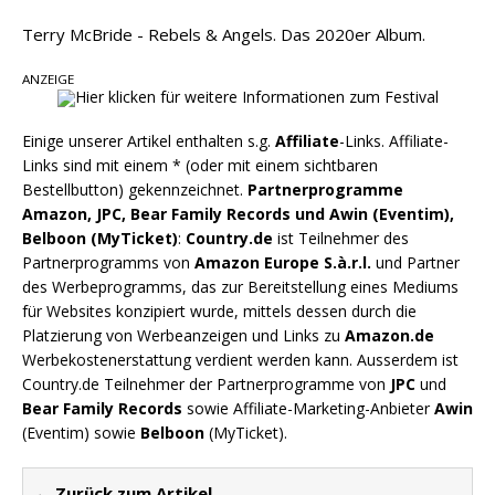
Video zu „Mexico Honey“
Terry McBride - Rebels & Angels. Das 2020er Album.
Carly Pearce hinterfragt den ständigen
Vergleich mit anderen
ANZEIGE
Einige unserer Artikel enthalten s.g.
Affiliate
-Links. Affiliate-
Links sind mit einem * (oder mit einem sichtbaren
Bestellbutton) gekennzeichnet.
Partnerprogramme
Amazon, JPC, Bear Family Records und Awin (Eventim),
Belboon (MyTicket)
:
Country.de
ist Teilnehmer des
Partnerprogramms von
Amazon Europe S.à.r.l.
und Partner
des Werbeprogramms, das zur Bereitstellung eines Mediums
für Websites konzipiert wurde, mittels dessen durch die
Platzierung von Werbeanzeigen und Links zu
Amazon.de
Werbekostenerstattung verdient werden kann. Ausserdem ist
Country.de Teilnehmer der Partnerprogramme von
JPC
und
Bear Family Records
sowie Affiliate-Marketing-Anbieter
Awin
(Eventim) sowie
Belboon
(MyTicket).
← Zurück zum Artikel