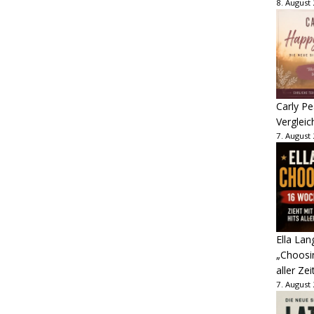
8. August
Carly Pe
Vergleic
7. August
Ella Lan
„Choosin
aller Zei
7. August