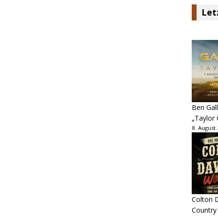
Let
Ben Gall
„Taylor 
8. August
Colton D
Country