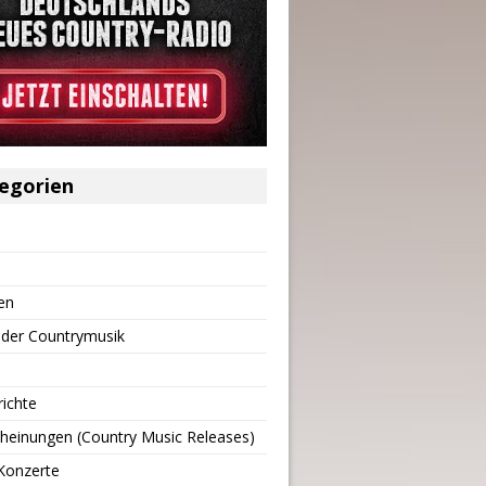
egorien
en
 der Countrymusik
richte
heinungen (Country Music Releases)
Konzerte