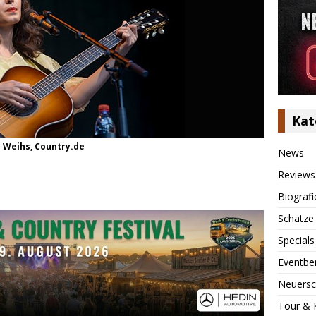
Kat
s Weihs, Country.de
News
Reviews
Biografi
Schätze
Specials
Eventbe
Neuersc
Tour & 