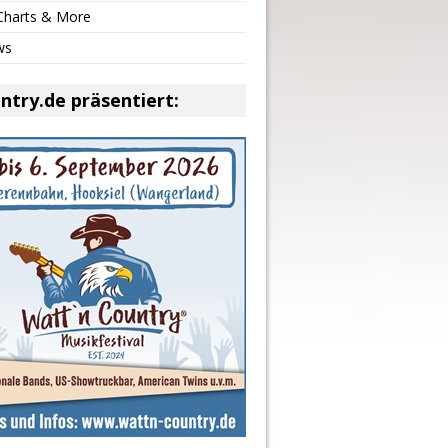
 Charts & More
ws
ntry.de präsentiert: