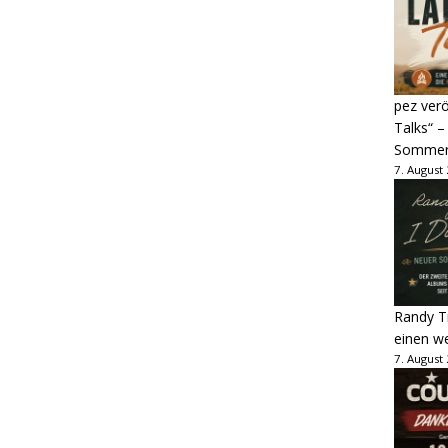
pez verö
Talks“ –
Sommer
7. August
Randy Tr
einen w
7. August