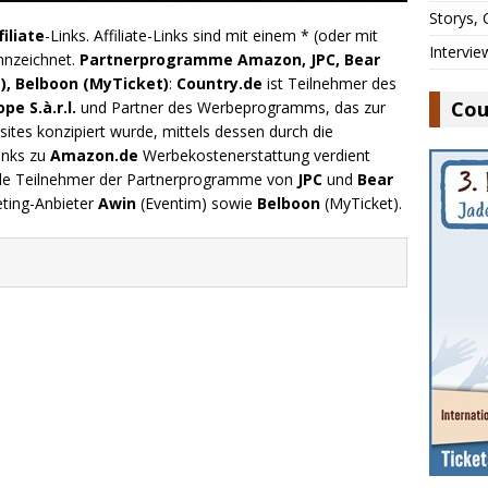
Storys,
filiate
-Links. Affiliate-Links sind mit einem * (oder mit
Intervie
nnzeichnet.
Partnerprogramme Amazon, JPC, Bear
), Belboon (MyTicket)
:
Country.de
ist Teilnehmer des
Cou
e S.à.r.l.
und Partner des Werbeprogramms, das zur
ites konzipiert wurde, mittels dessen durch die
inks zu
Amazon.de
Werbekostenerstattung verdient
.de Teilnehmer der Partnerprogramme von
JPC
und
Bear
eting-Anbieter
Awin
(Eventim) sowie
Belboon
(MyTicket).