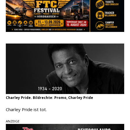
pez veröffentlicht neue Single „Late Night
Talks“ – eine Hymne auf unvergessliche
Sommernächte
Randy Travis veröffentlicht mit „I Don’t Care“
einen weiteren Schatz aus dem Archiv
Ben Gallaher kehrt zu seinen Wurzeln zurück –
„Taylor Gold“ zeigt die Kraft der Akustik
Charley Pride. Bildrechte: Promo, Charley Pride
Charley Pride ist tot.
ANZEIGE