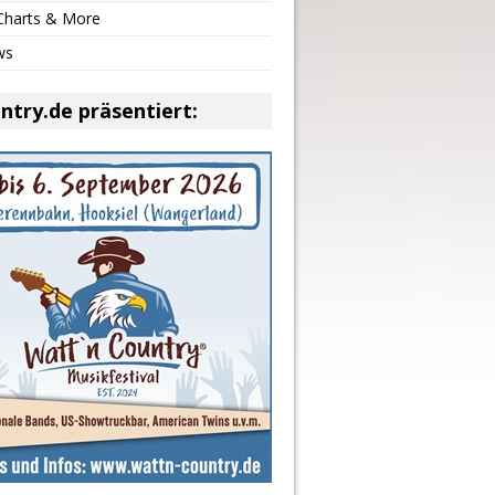
 Charts & More
ws
ntry.de präsentiert: