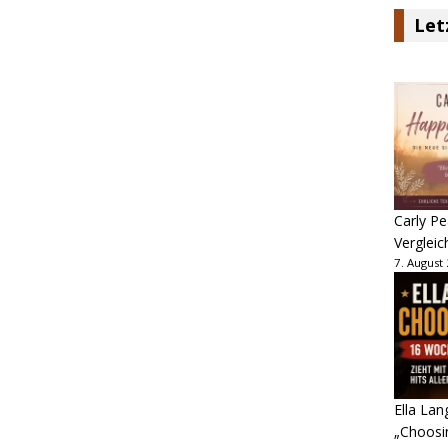
Let
Carly Pe
Vergleic
7. August
Ella Lan
„Choosin