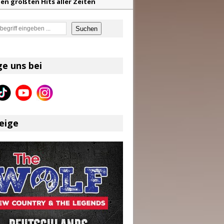
en größten Hits aller Zeiten
f unvergessliche Sommernächte
en
Suchen
z aus dem Archiv
eser
ge uns bei
eige