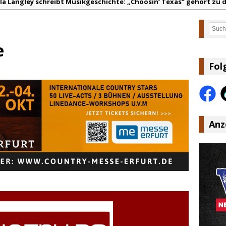
lla Langley schreibt Musikgeschichte: „Choosin‘ Texas“ gehört zu d
ez veröffentlicht neue Single „Late Night Talks“ – eine Hymne au
Such
andy Travis veröffentlicht mit „I Don’t Care“ einen weiteren Schat
e
anke für Euer Vertrauen: Country.de erreicht täglich rund 10.000 L
acey Musgraves entführt Fans mit neuem Video zu „Mexico Honey“
Fol
arly Pearce hinterfragt den ständigen Vergleich mit anderen
Anz