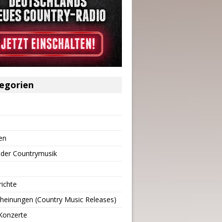
egorien
en
 der Countrymusik
richte
heinungen (Country Music Releases)
Konzerte