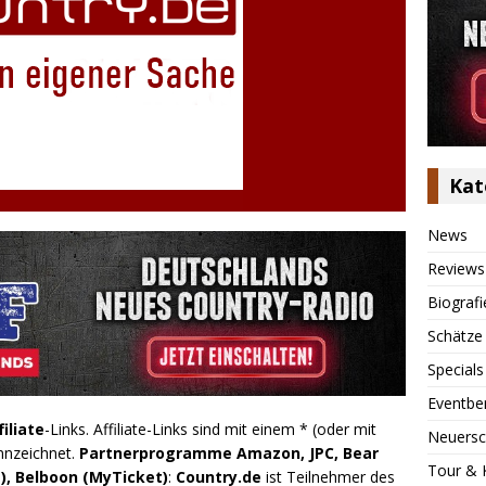
Kat
News
Reviews
Biografi
Schätze
Specials
Eventbe
filiate
-Links. Affiliate-Links sind mit einem * (oder mit
Neuersc
nnzeichnet.
Partnerprogramme Amazon, JPC, Bear
Tour & 
), Belboon (MyTicket)
:
Country.de
ist Teilnehmer des