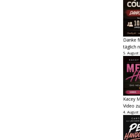
Danke fü
täglich 
5. August
Kacey M
Video z
4. August