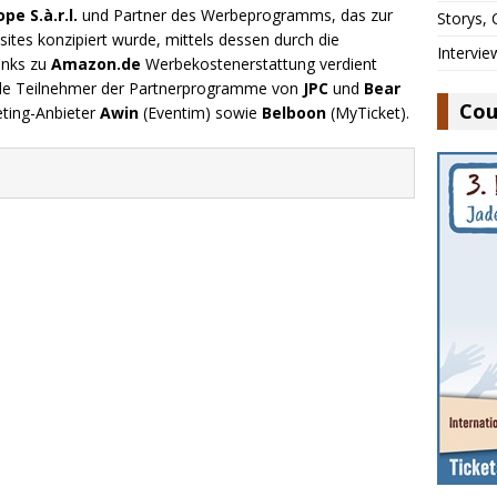
e S.à.r.l.
und Partner des Werbeprogramms, das zur
Storys,
ites konzipiert wurde, mittels dessen durch die
Intervie
inks zu
Amazon.de
Werbekostenerstattung verdient
.de Teilnehmer der Partnerprogramme von
JPC
und
Bear
Cou
eting-Anbieter
Awin
(Eventim) sowie
Belboon
(MyTicket).