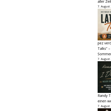
aller Zei
7. August
pez verö
Talks“ –
Sommer
7. August
Randy Tr
einen w
7. August