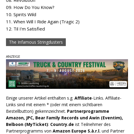
09. How Do You Know?
10. Spirits Wild
11. When Will I Ride Again (Tragic 2)
12. Til I’m Satisfied
The Infamous Stringdusters
ANZEIGE
Einige unserer Artikel enthalten s.g.
Affiliate
-Links. Affiliate-
Links sind mit einem * (oder mit einem sichtbaren
Bestellbutton) gekennzeichnet.
Partnerprogramme
Amazon, JPC, Bear Family Records und Awin (Eventim),
Belboon (MyTicket)
:
Country.de
ist Teilnehmer des
Partnerprogramms von
Amazon Europe S.à.r.l.
und Partner