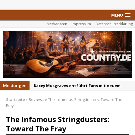
MENU
Mediadaten
Impressum
Datenschutzerklärung
Meldungen
Kacey Musgraves entführt Fans mit neuem
Video zu „Mexico Honey“
Startseite
»
Reviews
»
The Infamous Stringdusters: Toward The
Carter Faith mit brandneuem Musikvideo zu
Fray
„Pearl Handled Pistol“
The Infamous Stringdusters:
Son Volt – „Sound Signal Serenades“ erscheint
Toward The Fray
am 28. August