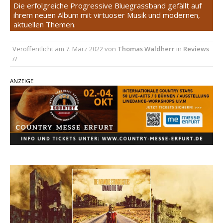
Country Music Hot News – 2. August 2026: Dolly
Die erfolgreiche Progressive Bluegrassband gefällt auf
ihrem neuen Album mit virtuoser Musik und modernen,
Parton, Bill Anderson und Shaboozey im Fokus
aktuellen Themen.
Chris Johnson & The Hollywood Hillbillies
kündigen neues Album mit „Better Days
Veröffentlicht am
7. März 2022
von
Thomas Waldherr
in
Reviews
Ahead“ an
//
Danke für Euer Vertrauen: Country.de erreicht
ANZEIGE
täglich rund 10.000 Leser