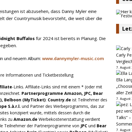
eistungen ist abzusehen, dass Danny Myler eine
elt der Countrymusik bevorsteht, die weit über die
Let
dnight Buffalos
für 2024 ist bereits in Planung. Die
gegeben.
Carly Pe
rin und neuem Album:
www.dannymyler-music.com
Vergleic
7. August
Ella Lan
„Choosin
filiate
-Links. Affiliate-Links sind mit einem * (oder mit
aller Zei
nnzeichnet.
Partnerprogramme Amazon, JPC, Bear
7. August
), Belboon (MyTicket)
:
Country.de
ist Teilnehmer des
e S.à.r.l.
und Partner des Werbeprogramms, das zur
pez verö
ites konzipiert wurde, mittels dessen durch die
Talks“ –
inks zu
Amazon.de
Werbekostenerstattung verdient
Sommer
.de Teilnehmer der Partnerprogramme von
JPC
und
Bear
7. August