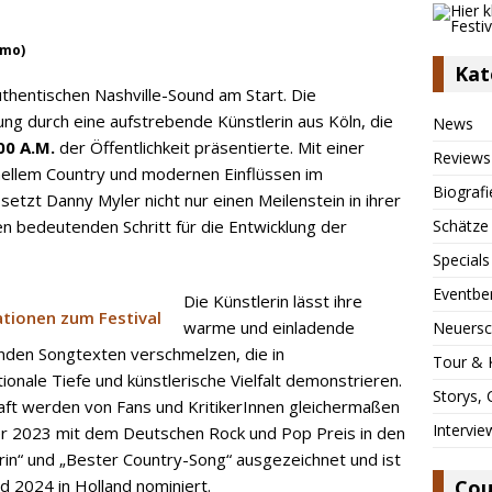
omo)
Kat
hentischen Nashville-Sound am Start. Die
ng durch eine aufstrebende Künstlerin aus Köln, die
News
00 A.M.
der Öffentlichkeit präsentierte. Mit einer
Reviews
onellem Country und modernen Einflüssen im
Biografi
etzt Danny Myler nicht nur einen Meilenstein in ihrer
n bedeutenden Schritt für die Entwicklung der
Schätze
Specials
Eventbe
Die Künstlerin lässt ihre
warme und einladende
Neuersc
nden Songtexten verschmelzen, die in
Tour & 
onale Tiefe und künstlerische Vielfalt demonstrieren.
Storys,
aft werden von Fans und KritikerInnen gleichermaßen
Intervie
r 2023 mit dem Deutschen Rock und Pop Preis in den
in“ und „Bester Country-Song“ ausgezeichnet und ist
d 2024 in Holland nominiert.
Cou