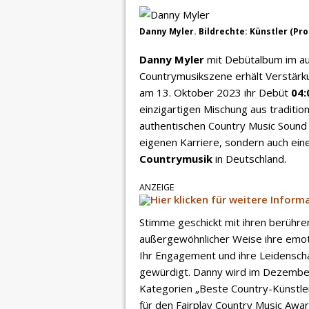
Danny Myler. Bildrechte: Künstler (Pr
Danny Myler
mit Debütalbum im aut
Countrymusikszene erhält Verstärku
am 13. Oktober 2023 ihr Debüt
04:
einzigartigen Mischung aus traditi
authentischen Country Music Sound s
eigenen Karriere, sondern auch eine
Countrymusik
in Deutschland.
ANZEIGE
Stimme geschickt mit ihren berühre
außergewöhnlicher Weise ihre emoti
Ihr Engagement und ihre Leidensch
gewürdigt. Danny wird im Dezembe
Kategorien „Beste Country-Künstler
für den Fairplay Country Music Awar