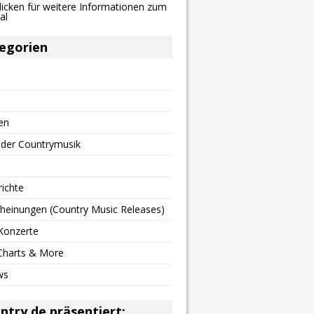
egorien
en
 der Countrymusik
richte
heinungen (Country Music Releases)
Konzerte
 Charts & More
ws
ntry.de präsentiert: