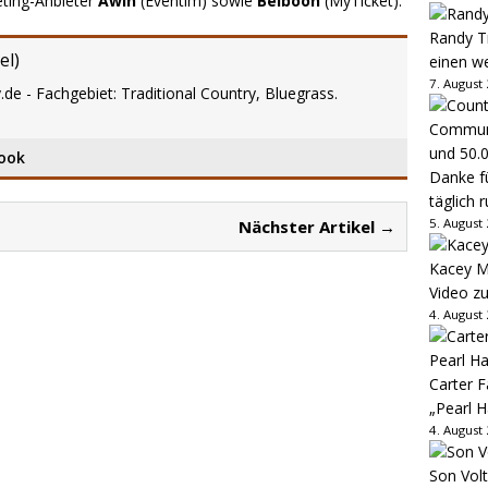
eting-Anbieter
Awin
(Eventim) sowie
Belboon
(MyTicket).
Randy Tr
el
)
einen w
7. August
.de - Fachgebiet: Traditional Country, Bluegrass.
ook
Danke fü
täglich 
5. August
Nächster Artikel →
Kacey M
Video z
4. August
Carter 
„Pearl H
4. August
Son Volt