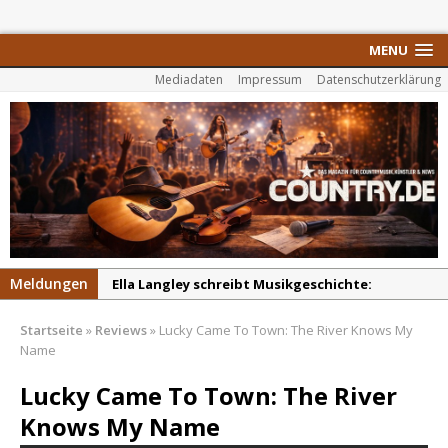
MENU
Mediadaten
Impressum
Datenschutzerklärung
Meldungen
Ella Langley schreibt Musikgeschichte:
„Choosin‘ Texas“ gehört zu den größten Hits
Startseite
»
Reviews
»
Lucky Came To Town: The River Knows My
aller Zeiten
Name
pez veröffentlicht neue Single „Late Night
Lucky Came To Town: The River
Talks“ – eine Hymne auf unvergessliche
Sommernächte
Knows My Name
Randy Travis veröffentlicht mit „I Don’t Care“