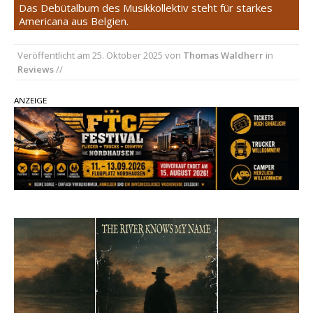
Das Debütalbum des Musikkollektiv steht für starkes
einen weiteren Schatz aus dem Archiv
Americana aus Belgien.
Danke für Euer Vertrauen: Country.de erreicht
Veröffentlicht am
25. Oktober 2025
von
Thomas Waldherr
in
täglich rund 10.000 Leser
Reviews
//
Kacey Musgraves entführt Fans mit neuem
Video zu „Mexico Honey“
ANZEIGE
Carly Pearce hinterfragt den ständigen
Vergleich mit anderen