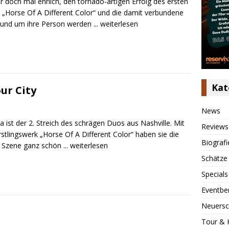
r doch mal ehrlich, den tornado-artigen Erfolg des ersten
 „Horse Of A Different Color“ und die damit verbundene
rund um ihre Person werden
... weiterlesen
Kat
ur City
News
 ist der 2. Streich des schrägen Duos aus Nashville. Mit
Reviews
stlingswerk „Horse Of A Different Color“ haben sie die
Biografi
 Szene ganz schön
... weiterlesen
Schätze
Specials
Eventbe
Neuersc
Tour & 