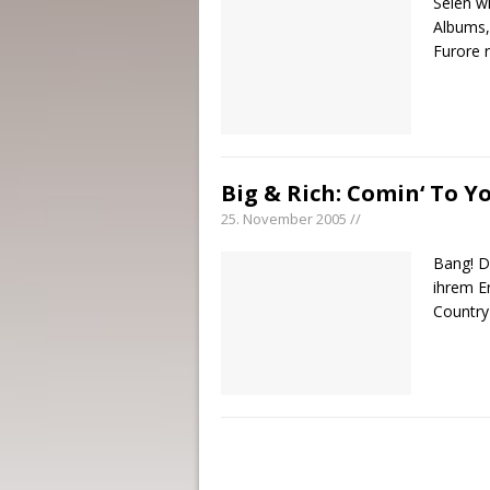
Seien wi
Albums,
Furore 
Big & Rich: Comin‘ To Yo
25. November 2005 //
Bang! Da
ihrem Er
Country