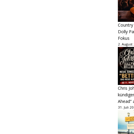
Country
Dolly P
Fokus
2. August
Chris Jo
kündige
Ahead“ 
31. Juli 2