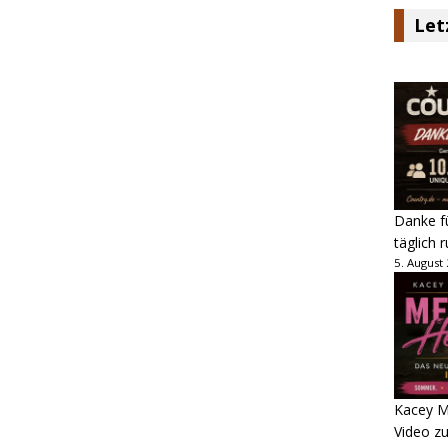
Let
Danke fü
täglich 
5. August
Kacey M
Video z