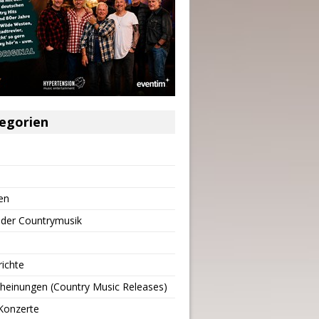
egorien
en
 der Countrymusik
richte
heinungen (Country Music Releases)
Konzerte