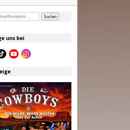
en
Suchen
on und Shaboozey im Fokus
Better Days Ahead“ an
ge uns bei
eser
eige