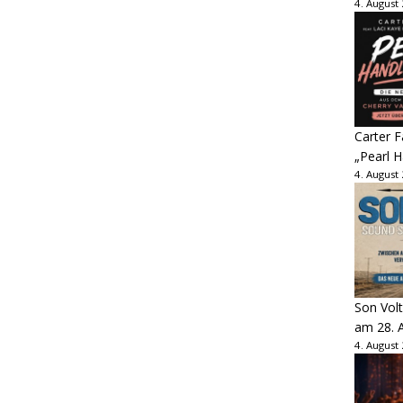
4. August
Carter 
„Pearl H
4. August
Son Volt
am 28. 
4. August