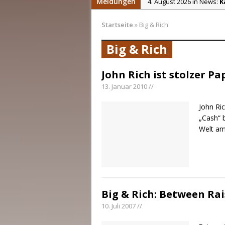
Meldungen
4. August 2026 in News:
K
4. August 2026 in News:
C
Startseite
»
Big & Rich
4. August 2026 in News:
S
Big & Rich
2. August 2026 in News:
C
31. Juli 2026 in News:
Chri
John Rich ist stolzer Pa
5. August 2026 in News:
D
13. Januar 2010 //
John Ri
„Cash“ 
Welt am
Big & Rich: Between Ra
10. Juli 2007 //