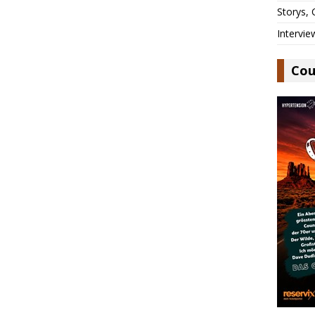
Storys,
Intervie
Cou