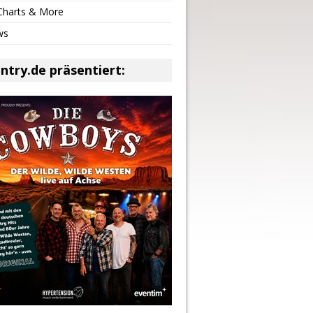
 Charts & More
ws
ntry.de präsentiert: