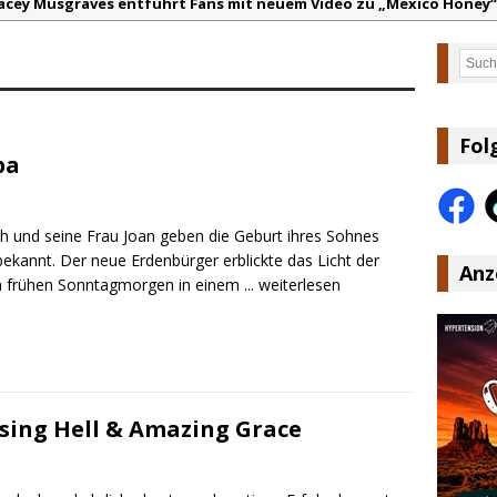
acey Musgraves entführt Fans mit neuem Video zu „Mexico Honey“
arter Faith mit brandneuem Musikvideo zu „Pearl Handled Pistol“
Such
on Volt – „Sound Signal Serenades“ erscheint am 28. August
ountry Music Hot News – 2. August 2026: Dolly Parton, Bill Anders
s Johnson & The Hollywood Hillbillies kündigen neues Album mit „
Fol
pa
anke für Euer Vertrauen: Country.de erreicht täglich rund 10.000 L
ch und seine Frau Joan geben die Geburt ihres Sohnes
bekannt. Der neue Erdenbürger erblickte das Licht der
Anz
 frühen Sonntagmorgen in einem
... weiterlesen
ising Hell & Amazing Grace